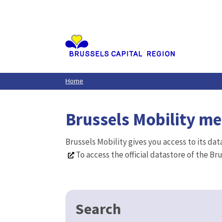
Aller
au
contenu
principal
Home
Brussels Mobility m
Brussels Mobility gives you access to its da
To access the official datastore of the Br
Search