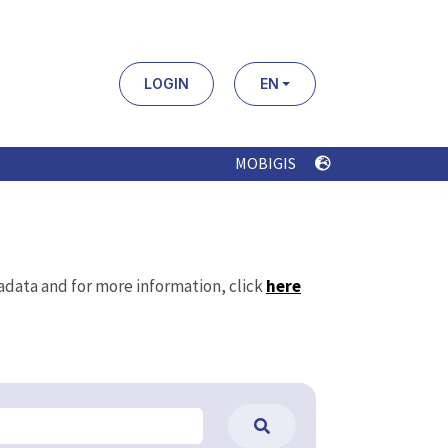
LOGIN
EN
MOBIGIS
tadata and for more information, click
here