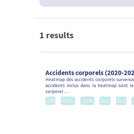
1 results
Accidents corporels (2020-20
Heatmap des accidents corporels survenus 
accidents inclus dans la heatmap sont les
corporel …
CSV
GPKG
JSON
SHP
SLD