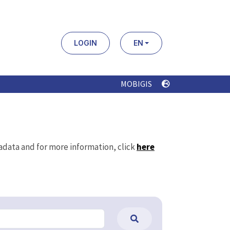
LOGIN
EN
MOBIGIS
tadata and for more information, click
here