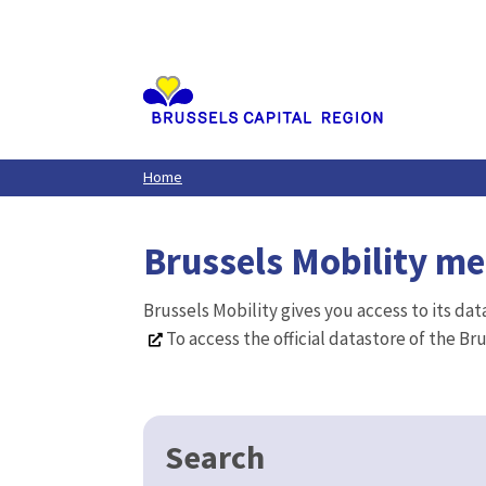
Aller
au
contenu
principal
Home
Brussels Mobility m
Brussels Mobility gives you access to its da
To access the official datastore of the Br
Search