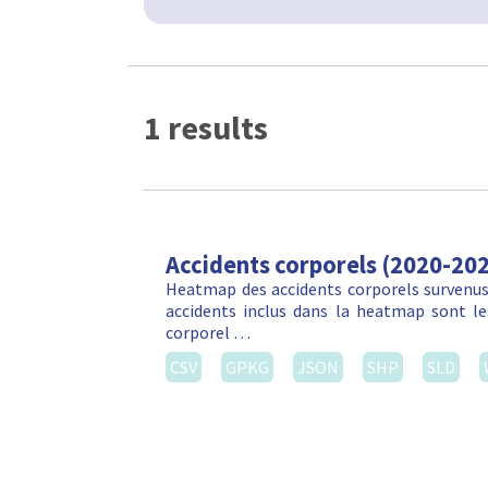
1 results
Accidents corporels (2020-20
Heatmap des accidents corporels survenus 
accidents inclus dans la heatmap sont les
corporel …
CSV
GPKG
JSON
SHP
SLD