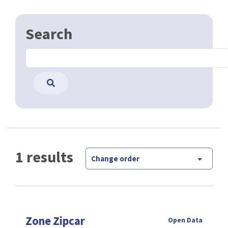
Search
1 results
Change order
Zone Zipcar
Open Data