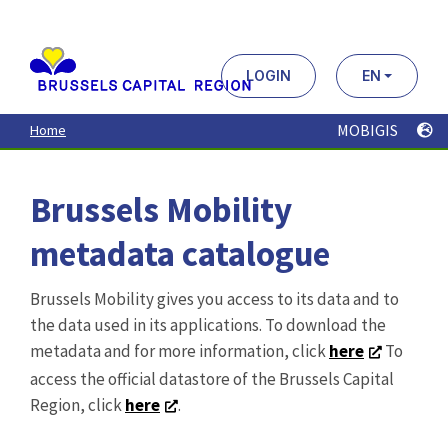
Aller
au
contenu
principal
LOGIN
EN
MOBIGIS
Home
Brussels Mobility
metadata catalogue
Brussels Mobility gives you access to its data and to
the data used in its applications. To download the
metadata and for more information, click
here
To
access the official datastore of the Brussels Capital
Region, click
here
.