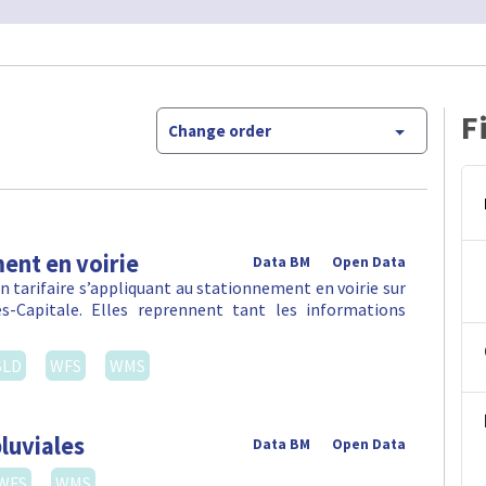
F
Change order
ent en voirie
Data BM
Open Data
 tarifaire s’appliquant au stationnement en voirie sur
-Capitale. Elles reprennent tant les informations
SLD
WFS
WMS
luviales
Data BM
Open Data
WFS
WMS