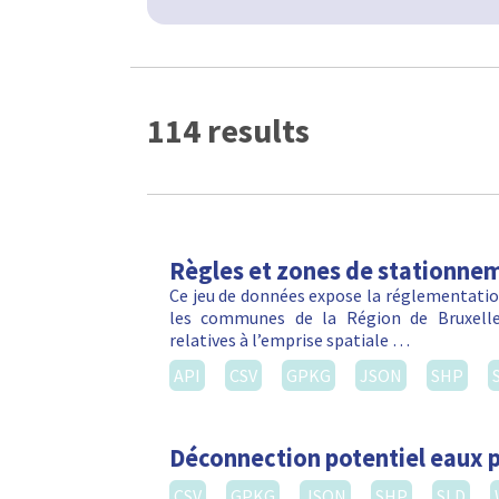
114 results
Règles et zones de stationnem
Ce jeu de données expose la réglementation
les communes de la Région de Bruxelles
relatives à l’emprise spatiale …
API
CSV
GPKG
JSON
SHP
Déconnection potentiel eaux p
CSV
GPKG
JSON
SHP
SLD