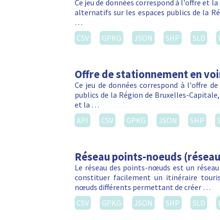
Ce jeu de données correspond à l'offre et 
alternatifs sur les espaces publics de la R
…
CSV
GPKG
JSON
SHP
SLD
Offre de stationnement en voi
Ce jeu de données correspond à l'offre de
publics de la Région de Bruxelles-Capitale
et la …
API
CSV
GPKG
JSON
SHP
Réseau points-noeuds (réseau
Le réseau des points-nœuds est un réseau
constituer facilement un itinéraire touri
nœuds différents permettant de créer …
CSV
GPKG
JSON
SHP
SLD