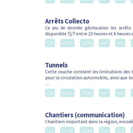
Arrêts Collecto
Ce jeu de donnée géolocalise les arrêts C
disponible 7j/7 entre 23 heures et 6 heures 
CSV
GPKG
JSON
SHP
SLD
Tunnels
Cette couche contient les limitations des 
pour la circulation automobile, ainsi que l
…
CSV
GPKG
JSON
SHP
SLD
Chantiers (communication)
Chantiers important dans la région, encodé 
CSV
GPKG
JSON
SHP
SLD