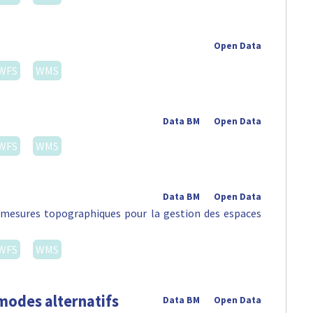
Open Data
WFS
WMS
Data BM
Open Data
WFS
WMS
Data BM
Open Data
s mesures topographiques pour la gestion des espaces
WFS
WMS
modes alternatifs
Data BM
Open Data