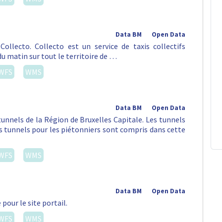
Data BM
Open Data
ollecto. Collecto est un service de taxis collectifs
du matin sur tout le territoire de …
WFS
WMS
Data BM
Open Data
tunnels de la Région de Bruxelles Capitale. Les tunnels
es tunnels pour les piétonniers sont compris dans cette
WFS
WMS
Data BM
Open Data
pour le site portail.
WFS
WMS