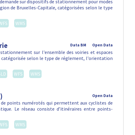
la demande sur dispositifs de stationnement pour modes
égion de Bruxelles-Capitale, catégorisées selon le type
WFS
WMS
rie
Data BM
Open Data
 stationnement sur l'ensemble des voiries et espaces
, catégorisée selon le type de réglement, l'orientation
SLD
WFS
WMS
)
Open Data
 de points numérotés qui permettent aux cyclistes de
stique. Le réseau consiste d’itinéraires entre points-
WFS
WMS