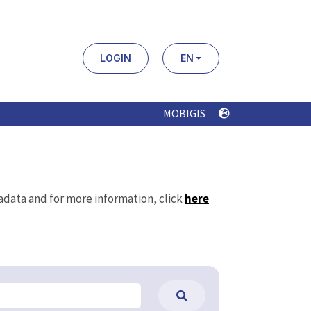
LOGIN
EN
MOBIGIS
tadata and for more information, click
here