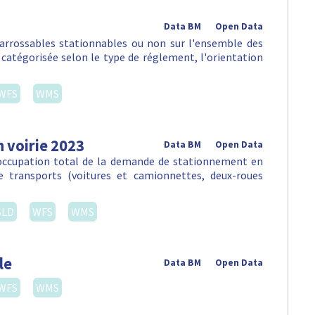
Data BM
Open Data
arrossables stationnables ou non sur l'ensemble des
, catégorisée selon le type de réglement, l'orientation
WFS
WMS
 voirie 2023
Data BM
Open Data
'occupation total de la demande de stationnement en
e transports (voitures et camionnettes, deux-roues
SLD
WFS
WMS
le
Data BM
Open Data
WFS
WMS