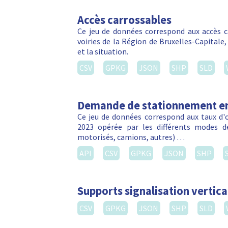
Accès carrossables
Ce jeu de données correspond aux accès c
voiries de la Région de Bruxelles-Capitale
et la situation.
CSV
GPKG
JSON
SHP
SLD
Demande de stationnement en
Ce jeu de données correspond aux taux d
2023 opérée par les différents modes d
motorisés, camions, autres) …
API
CSV
GPKG
JSON
SHP
Supports signalisation vertica
CSV
GPKG
JSON
SHP
SLD