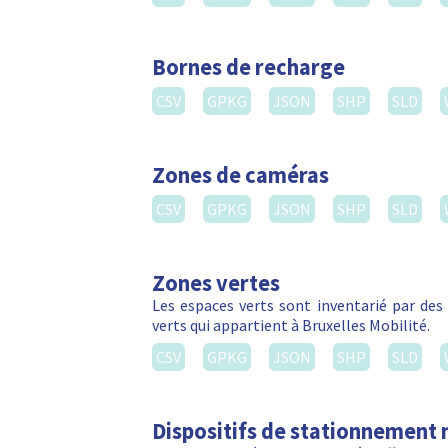
Bornes de recharge
CSV
GPKG
JSON
SHP
SLD
Zones de caméras
CSV
GPKG
JSON
SHP
SLD
Zones vertes
Les espaces verts sont inventarié par de
verts qui appartient à Bruxelles Mobilité.
CSV
GPKG
JSON
SHP
SLD
Dispositifs de stationnement 