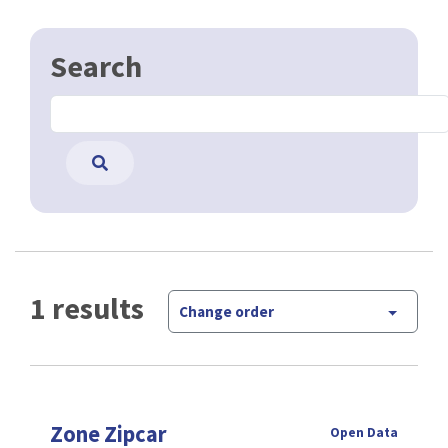
Search
1 results
Change order
Zone Zipcar
Open Data