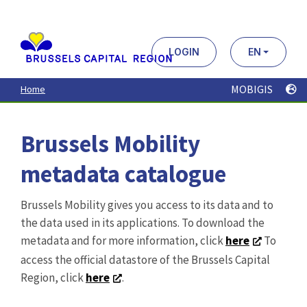
Aller
au
contenu
principal
LOGIN
EN
MOBIGIS
Home
Brussels Mobility
metadata catalogue
Brussels Mobility gives you access to its data and to
the data used in its applications. To download the
metadata and for more information, click
here
To
access the official datastore of the Brussels Capital
Region, click
here
.