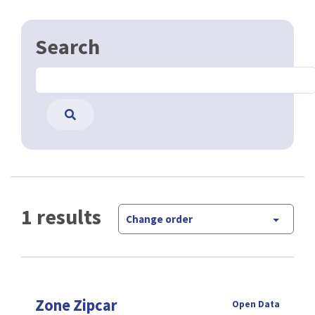
Search
1 results
Change order
Zone Zipcar
Open Data