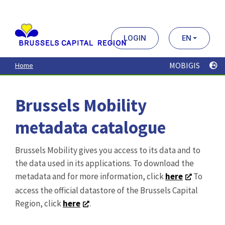
Aller
au
contenu
principal
LOGIN
EN
MOBIGIS
Home
Brussels Mobility
metadata catalogue
Brussels Mobility gives you access to its data and to
the data used in its applications. To download the
metadata and for more information, click
here
To
access the official datastore of the Brussels Capital
Region, click
here
.