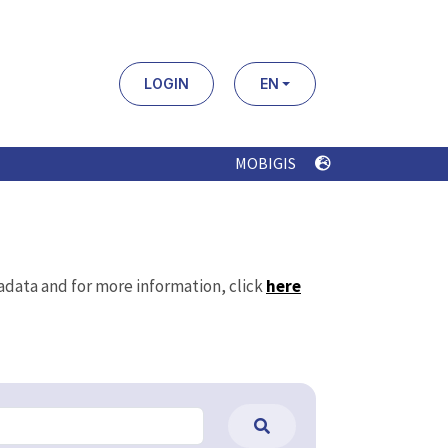
LOGIN
EN
MOBIGIS
tadata and for more information, click
here