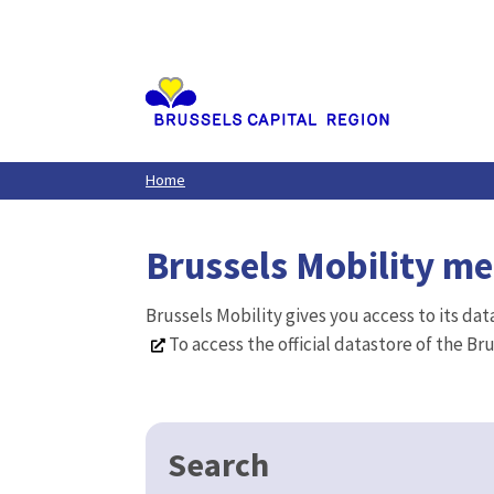
Aller
au
contenu
principal
Home
Brussels Mobility m
Brussels Mobility gives you access to its da
To access the official datastore of the Br
Search