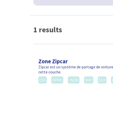
1 results
Zone Zipcar
Zipcar est un système de partage de voiture
cette couche.
CSV
GPKG
JSON
SHP
SLD