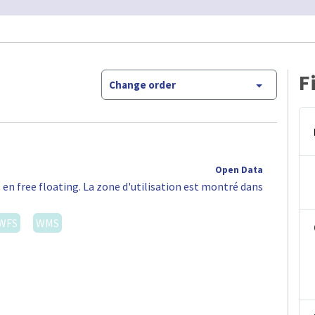
F
Change order
Open Data
 en free floating. La zone d'utilisation est montré dans
WFS
WMS