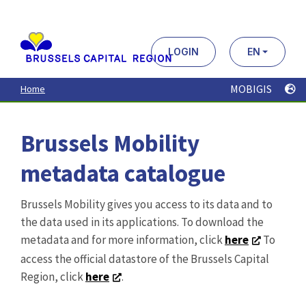
Aller
au
contenu
principal
LOGIN
EN
MOBIGIS
Home
Brussels Mobility
metadata catalogue
Brussels Mobility gives you access to its data and to
the data used in its applications. To download the
metadata and for more information, click
here
To
access the official datastore of the Brussels Capital
Region, click
here
.