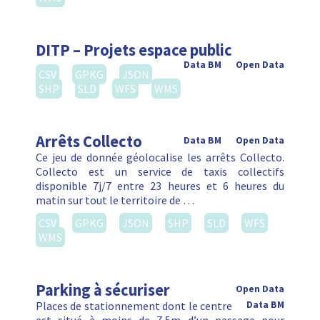
DITP – Projets espace public
Data BM
Open Data
CSV
GPKG
JSON
SHP
SLD
WFS
WMS
Arrêts Collecto
Data BM
Open Data
Ce jeu de donnée géolocalise les arrêts Collecto.
Collecto est un service de taxis collectifs
disponible 7j/7 entre 23 heures et 6 heures du
matin sur tout le territoire de …
CSV
GPKG
JSON
SHP
SLD
WFS
WMS
Parking à sécuriser
Open Data
Places de stationnement dont le centre
Data BM