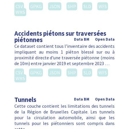
CSV
GPKG
JSON
SHP
SLD
WFS
WMS
Accidents piétons sur traversées
piétonnes
Data BM
Open Data
Ce dataset contient tous l’inventaire des accidents
impliquant au moins 1 piéton blessé sur ou à
proximité directe d'une traversée piétonne (moins
de 10m) entre janvier 2019 et septembre 2023 …
CSV
GPKG
JSON
SHP
SLD
WFS
WMS
Tunnels
Data BM
Open Data
Cette couche contient les limitations des tunnels
de la Région de Bruxelles Capitale. Les tunnels
pour la circulation automobile, ainsi que les
tunnels pour les piétonniers sont compris dans