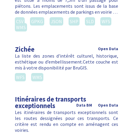
est situé à moins de 7,5m d’un passage pour
piétons. Les emplacements sont issus de la base
de données emplacements de parkings en voirie …
CSV
GPKG
JSON
SHP
SLD
WFS
WMS
Zichée
Open Data
La liste des zones d'intérêt culturel, historique,
esthétique ou d’embellissement.Cette couche est
mis à votre disponibilité par BruGIS.
WFS
WMS
Itinéraires de transports
exceptionnels
Data BM
Open Data
Les itinéraires de transports exceptionnels sont
les routes dessignées pour ces transports. Ce
critère est rendu en compte en aménagent ces
voiries.