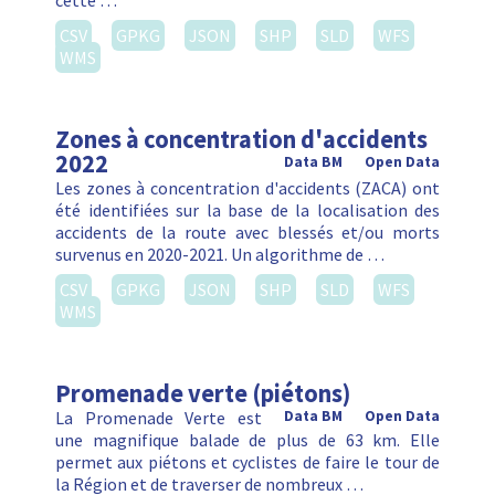
cette …
CSV
GPKG
JSON
SHP
SLD
WFS
WMS
Zones à concentration d'accidents
2022
Data BM
Open Data
Les zones à concentration d'accidents (ZACA) ont
été identifiées sur la base de la localisation des
accidents de la route avec blessés et/ou morts
survenus en 2020-2021. Un algorithme de …
CSV
GPKG
JSON
SHP
SLD
WFS
WMS
Promenade verte (piétons)
La Promenade Verte est
Data BM
Open Data
une magnifique balade de plus de 63 km. Elle
permet aux piétons et cyclistes de faire le tour de
la Région et de traverser de nombreux …