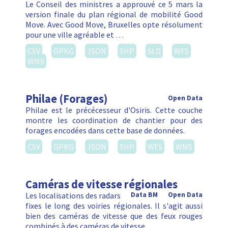
Le Conseil des ministres a approuvé ce 5 mars la
version finale du plan régional de mobilité Good
Move. Avec Good Move, Bruxelles opte résolument
pour une ville agréable et …
CSV
GPKG
JSON
SHP
SLD
WFS
WMS
Philae (Forages)
Open Data
Philae est le précécesseur d'Osiris. Cette couche
montre les coordination de chantier pour des
forages encodées dans cette base de données.
CSV
GPKG
JSON
SHP
WFS
WMS
Caméras de vitesse régionales
Les localisations des radars
Data BM
Open Data
fixes le long des voiries régionales. Il s'agit aussi
bien des caméras de vitesse que des feux rouges
combinés à des caméras de vitesse.