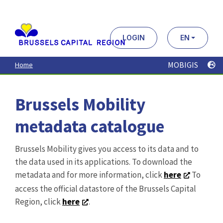
Aller
au
contenu
principal
LOGIN
EN
MOBIGIS
Home
Brussels Mobility
metadata catalogue
Brussels Mobility gives you access to its data and to
the data used in its applications. To download the
metadata and for more information, click
here
To
access the official datastore of the Brussels Capital
Region, click
here
.