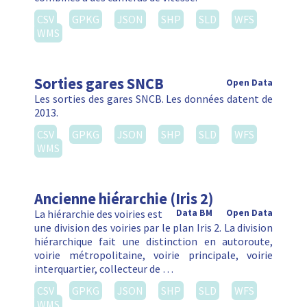
CSV
GPKG
JSON
SHP
SLD
WFS
WMS
Sorties gares SNCB
Open Data
Les sorties des gares SNCB. Les données datent de
2013.
CSV
GPKG
JSON
SHP
SLD
WFS
WMS
Ancienne hiérarchie (Iris 2)
La hiérarchie des voiries est
Data BM
Open Data
une division des voiries par le plan Iris 2. La division
hiérarchique fait une distinction en autoroute,
voirie métropolitaine, voirie principale, voirie
interquartier, collecteur de …
CSV
GPKG
JSON
SHP
SLD
WFS
WMS