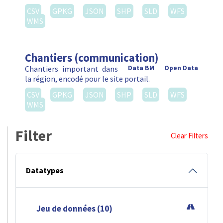
CSV
GPKG
JSON
SHP
SLD
WFS
WMS
Chantiers (communication)
Chantiers important dans
Data BM
Open Data
la région, encodé pour le site portail.
CSV
GPKG
JSON
SHP
SLD
WFS
WMS
Filter
Clear Filters
Datatypes
Jeu de données (10)