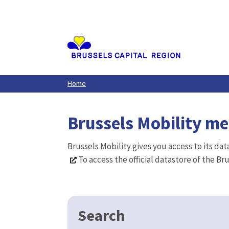
Aller
au
contenu
principal
Home
Brussels Mobility m
Brussels Mobility gives you access to its da
To access the official datastore of the Br
Search