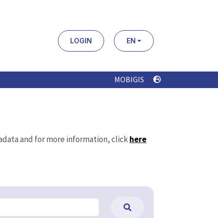
LOGIN
EN
MOBIGIS
tadata and for more information, click
here