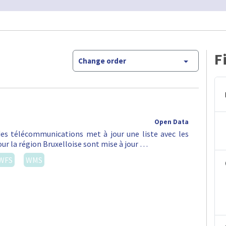
F
Change order
Open Data
 des télécommunications met à jour une liste avec les
ur la région Bruxelloise sont mise à jour …
WFS
WMS