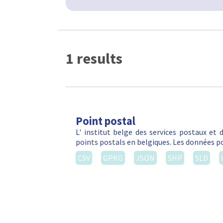
1 results
Point postal
L' institut belge des services postaux et
points postals en belgiques. Les données po
CSV
GPKG
JSON
SHP
SLD