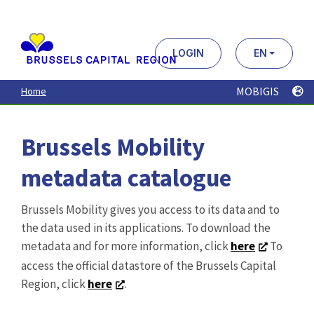
Aller
au
contenu
principal
LOGIN
EN
MOBIGIS
Home
Brussels Mobility
metadata catalogue
Brussels Mobility gives you access to its data and to
the data used in its applications. To download the
metadata and for more information, click
here
To
access the official datastore of the Brussels Capital
Region, click
here
.