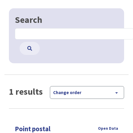
Search
1 results
Change order
Point postal
Open Data