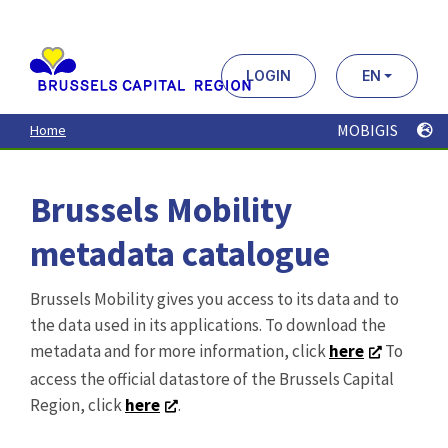
Aller
au
contenu
principal
LOGIN
EN
MOBIGIS
Home
Brussels Mobility
metadata catalogue
Brussels Mobility gives you access to its data and to
the data used in its applications. To download the
metadata and for more information, click
here
To
access the official datastore of the Brussels Capital
Region, click
here
.