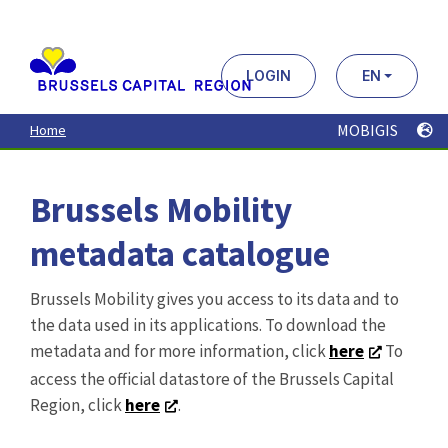
Aller
au
contenu
principal
LOGIN
EN
MOBIGIS
Home
Brussels Mobility
metadata catalogue
Brussels Mobility gives you access to its data and to
the data used in its applications. To download the
metadata and for more information, click
here
To
access the official datastore of the Brussels Capital
Region, click
here
.