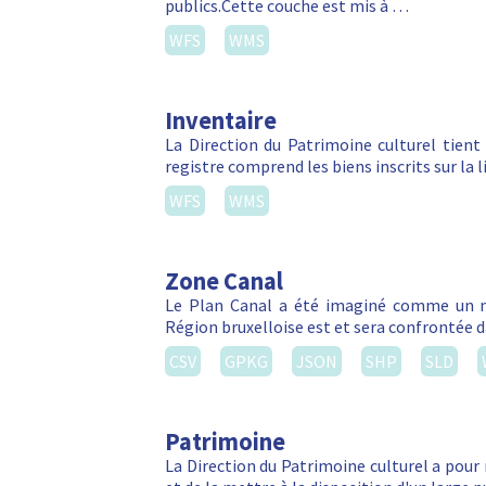
publics.Cette couche est mis à …
WFS
WMS
Inventaire
La Direction du Patrimoine culturel tient
registre comprend les biens inscrits sur la 
WFS
WMS
Zone Canal
Le Plan Canal a été imaginé comme un m
Région bruxelloise est et sera confrontée da
CSV
GPKG
JSON
SHP
SLD
Patrimoine
La Direction du Patrimoine culturel a pour