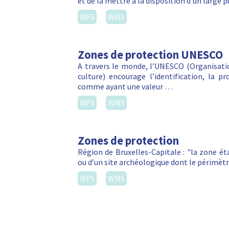
et de la mettre à la disposition d'un large 
WFS
WMS
Zones de protection UNESCO
A travers le monde, l’UNESCO (Organisatio
culture) encourage l’identification, la p
comme ayant une valeur …
WFS
WMS
Zones de protection
Région de Bruxelles-Capitale : "la zone é
ou d’un site archéologique dont le périmètr
WFS
WMS