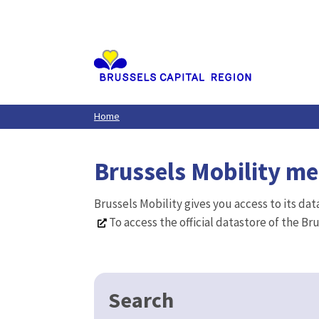
Aller
au
contenu
principal
Home
Brussels Mobility m
Brussels Mobility gives you access to its da
To access the official datastore of the Br
Search