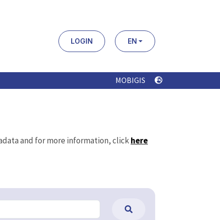
LOGIN
EN
MOBIGIS
tadata and for more information, click
here