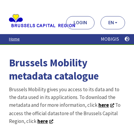
Aller
au
contenu
principal
LOGIN
EN
MOBIGIS
Home
Brussels Mobility
metadata catalogue
Brussels Mobility gives you access to its data and to
the data used in its applications. To download the
metadata and for more information, click
here
To
access the official datastore of the Brussels Capital
Region, click
here
.