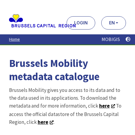
Aller
au
contenu
principal
LOGIN
EN
MOBIGIS
Home
Brussels Mobility
metadata catalogue
Brussels Mobility gives you access to its data and to
the data used in its applications. To download the
metadata and for more information, click
here
To
access the official datastore of the Brussels Capital
Region, click
here
.