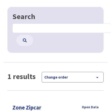
Search
1 results
Change order
Zone Zipcar
Open Data