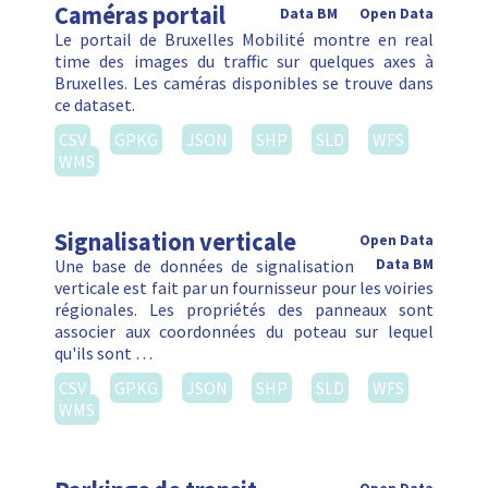
Caméras portail
Data BM
Open Data
Le portail de Bruxelles Mobilité montre en real
time des images du traffic sur quelques axes à
Bruxelles. Les caméras disponibles se trouve dans
ce dataset.
CSV
GPKG
JSON
SHP
SLD
WFS
WMS
Signalisation verticale
Open Data
Une base de données de signalisation
Data BM
verticale est fait par un fournisseur pour les voiries
régionales. Les propriétés des panneaux sont
associer aux coordonnées du poteau sur lequel
qu'ils sont …
CSV
GPKG
JSON
SHP
SLD
WFS
WMS