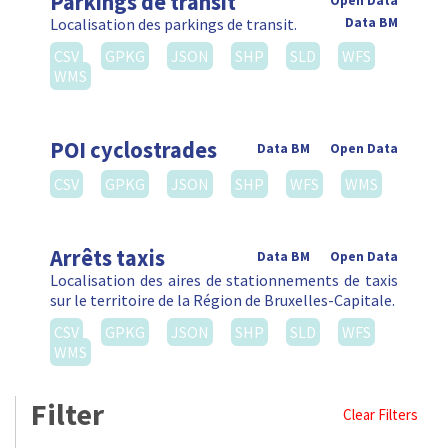
Parkings de transit
Open Data
Localisation des parkings de transit.
Data BM
CSV
GPKG
JSON
SHP
SLD
WFS
WMS
POI cyclostrades
Data BM
Open Data
CSV
GPKG
JSON
SHP
WFS
WMS
Arrêts taxis
Data BM
Open Data
Localisation des aires de stationnements de taxis
sur le territoire de la Région de Bruxelles-Capitale.
CSV
GPKG
JSON
SHP
SLD
WFS
WMS
Filter
Clear Filters