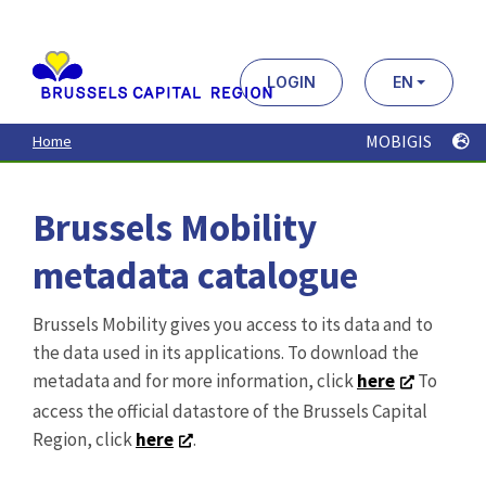
Aller
au
contenu
principal
LOGIN
EN
MOBIGIS
Home
Brussels Mobility
metadata catalogue
Brussels Mobility gives you access to its data and to
the data used in its applications. To download the
metadata and for more information, click
here
To
access the official datastore of the Brussels Capital
Region, click
here
.