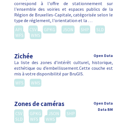
correspond à l'offre de stationnement sur
l'ensemble des voiries et espaces publics de la
Région de Bruxelles-Capitale, catégorisée selon le
type de réglement, l'orientation et la …
API
CSV
GPKG
JSON
SHP
SLD
WFS
WMS
Zichée
Open Data
La liste des zones d'intérêt culturel, historique,
esthétique ou d’embellissement.Cette couche est
mis à votre disponibilité par BruGIS.
WFS
WMS
Zones de caméras
Open Data
Data BM
CSV
GPKG
JSON
SHP
SLD
WFS
WMS