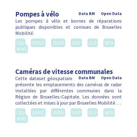
Pompes à vélo
Data BM
Open Data
Les pompes à vélo et bornes de réparations
publiques disponibles et connues de Bruxelles
Mobilité.
CSV
GPKG
JSON
SHP
SLD
WFS
WMS
Caméras de vitesse communales
Cette dataset géospatiale
Data BM
Open Data
présente les emplacements des caméras de radar
installées par différentes communes dans la
Région de Bruxelles-Capitale. Les données sont
collectées et mises à jour par Bruxelles Mobilité …
CSV
GPKG
JSON
SHP
SLD
WFS
WMS