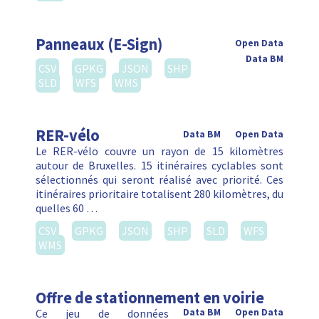
Panneaux (E-Sign)
Open Data
Data BM
CSV
GPKG
JSON
SHP
SLD
WFS
WMS
RER-vélo
Data BM
Open Data
Le RER-vélo couvre un rayon de 15 kilomètres
autour de Bruxelles. 15 itinéraires cyclables sont
sélectionnés qui seront réalisé avec priorité. Ces
itinéraires prioritaire totalisent 280 kilomètres, du
quelles 60 …
CSV
GPKG
JSON
SHP
SLD
WFS
WMS
Offre de stationnement en voirie
Ce jeu de données
Data BM
Open Data