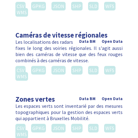
CSV
GPKG
JSON
SHP
SLD
WFS
WMS
Caméras de vitesse régionales
Les localisations des radars
Data BM
Open Data
fixes le long des voiries régionales. Il s'agit aussi
bien des caméras de vitesse que des feux rouges
combinés à des caméras de vitesse.
CSV
GPKG
JSON
SHP
SLD
WFS
WMS
Zones vertes
Data BM
Open Data
Les espaces verts sont inventarié par des mesures
topographiques pour la gestion des espaces verts
qui appartient à Bruxelles Mobilité.
CSV
GPKG
JSON
SHP
SLD
WFS
WMS