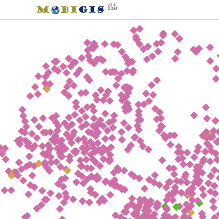
v3.1
Bizet