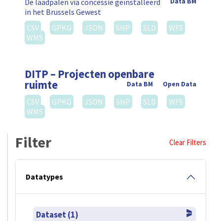
De laadpalen via concessie geïnstalleerd
Data BM
in het Brussels Gewest
CSV
GPKG
JSON
SHP
SLD
WFS
WMS
DITP – Projecten openbare
ruimte
Data BM
Open Data
CSV
GPKG
JSON
SHP
SLD
WFS
WMS
Filter
Clear Filters
Datatypes
Dataset (1)