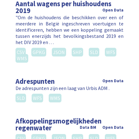
Aantal wagens per huishoudens
2019
Open Data
"Om de huishoudens die beschikken over een of
meerdere in België ingeschreven voertuigen te
identificeren, hebben we een koppeling gemaakt
tussen enerzijds het bevolkingsbestand 2019 en
het DIV 2019 en …
CSV
GPKG
JSON
SHP
SLD
WFS
WMS
Adrespunten
Open Data
De adrespunten zijn een laag van Urbis ADM .
SLD
WFS
WMS
Afkoppelingsmogelijkheden
regenwater
Data BM
Open Data
CSV
GPKG
JSON
SHP
SLD
WFS