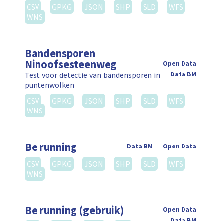
CSV
GPKG
JSON
SHP
SLD
WFS
WMS
Bandensporen
Ninoofsesteenweg
Open Data
Test voor detectie van bandensporen in
Data BM
puntenwolken
CSV
GPKG
JSON
SHP
SLD
WFS
WMS
Be running
Data BM
Open Data
CSV
GPKG
JSON
SHP
SLD
WFS
WMS
Be running (gebruik)
Open Data
Data BM