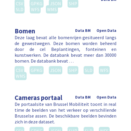
CSV
GPKG
JSON
SHP
SLD
WFS
WMS
Bomen
Data BM
Open Data
Deze laag bevat alle bomenrijen gesitueerd langs
de gewestwegen. Deze bomen worden beheerd
door de cel Beplantingen, fonteinen en
kunstwerken. De databank bevat meer dan 30000
bomen. De databank bevat …
CSV
GPKG
JSON
SHP
SLD
WFS
WMS
Cameras portaal
Data BM
Open Data
De portaalsite van Brussel Mobiliteit toont in real
time de beelden van het verkeer op verschillende
Brusselse assen. De beschikbare beelden bevinden
zich in deze dataset.