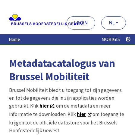
Aller
au
contenu
principal
LOGIN
NL
MOBIGIS
Home
Metadatacatalogus van
Brussel Mobiliteit
Brussel Mobiliteit biedt u toegang tot zijn gegevens
en tot de gegevens die in zijn applicaties worden
gebruikt. Klik
hier
. om de metadata en meer
informatie te downloaden. Klik
hier
om toegang te
krijgen tot de officiële datastore voor het Brussels
Hoofdstedelijk Gewest.