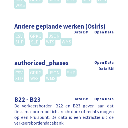
WMS
Andere geplande werken (Osiris)
Data BM
Open Data
CSV
GPKG
JSON
SHP
SLD
WFS
WMS
authorized_phases
Open Data
Data BM
CSV
GPKG
JSON
SHP
SLD
WFS
WMS
B22 - B23
Data BM
Open Data
De verkeersborden B22 en B23 geven aan dat
fietsers door rood licht rechtdoor of rechts mogen
op een kruispunt. De data is een extractie uit de
verkeersbordendatabank.