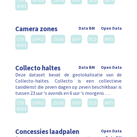
CSV
GPKG
JSON
SHP
SLD
WFS
WMS
Camera zones
Data BM
Open Data
CSV
GPKG
JSON
SHP
SLD
WFS
WMS
Collecto haltes
Data BM
Open Data
Deze dataset bevat de geolokalisatie van de
Collecto-haltes. Collecto is een collectieve
taxidienst die zeven dagen op zeven beschikbaar is
tussen 23 uur ‘s avonds en 6 uur ‘s morgens …
CSV
GPKG
JSON
SHP
SLD
WFS
WMS
Concessies laadpalen
Open Data