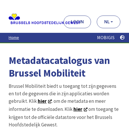
Aller
au
contenu
principal
LOGIN
NL
MOBIGIS
Home
Metadatacatalogus van
Brussel Mobiliteit
Brussel Mobiliteit biedt u toegang tot zijn gegevens
en tot de gegevens die in zijn applicaties worden
gebruikt. Klik
hier
. om de metadata en meer
informatie te downloaden. Klik
hier
om toegang te
krijgen tot de officiële datastore voor het Brussels
Hoofdstedelijk Gewest.