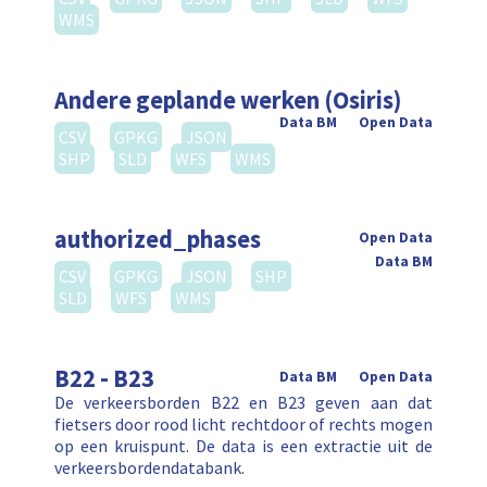
WMS
Andere geplande werken (Osiris)
Data BM
Open Data
CSV
GPKG
JSON
SHP
SLD
WFS
WMS
authorized_phases
Open Data
Data BM
CSV
GPKG
JSON
SHP
SLD
WFS
WMS
B22 - B23
Data BM
Open Data
De verkeersborden B22 en B23 geven aan dat
fietsers door rood licht rechtdoor of rechts mogen
op een kruispunt. De data is een extractie uit de
verkeersbordendatabank.