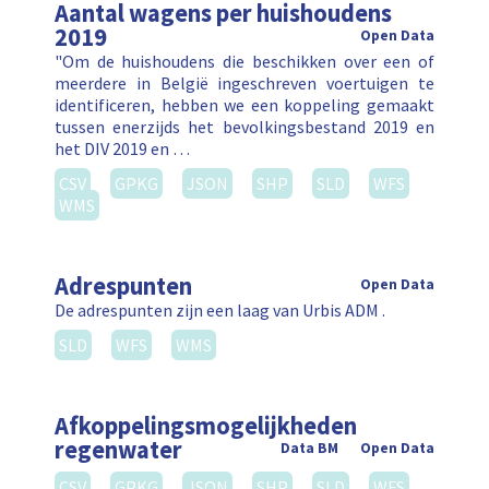
Aantal wagens per huishoudens
2019
Open Data
"Om de huishoudens die beschikken over een of
meerdere in België ingeschreven voertuigen te
identificeren, hebben we een koppeling gemaakt
tussen enerzijds het bevolkingsbestand 2019 en
het DIV 2019 en …
CSV
GPKG
JSON
SHP
SLD
WFS
WMS
Adrespunten
Open Data
De adrespunten zijn een laag van Urbis ADM .
SLD
WFS
WMS
Afkoppelingsmogelijkheden
regenwater
Data BM
Open Data
CSV
GPKG
JSON
SHP
SLD
WFS