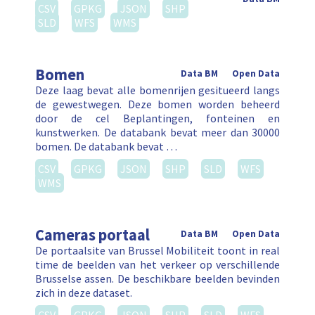
CSV
GPKG
JSON
SHP
SLD
WFS
WMS
Bomen
Data BM
Open Data
Deze laag bevat alle bomenrijen gesitueerd langs
de gewestwegen. Deze bomen worden beheerd
door de cel Beplantingen, fonteinen en
kunstwerken. De databank bevat meer dan 30000
bomen. De databank bevat …
CSV
GPKG
JSON
SHP
SLD
WFS
WMS
Cameras portaal
Data BM
Open Data
De portaalsite van Brussel Mobiliteit toont in real
time de beelden van het verkeer op verschillende
Brusselse assen. De beschikbare beelden bevinden
zich in deze dataset.