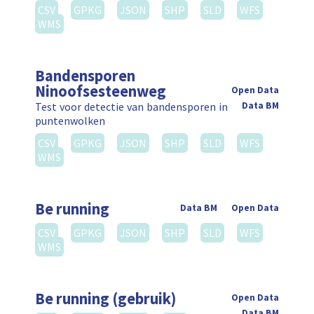
CSV
GPKG
JSON
SHP
SLD
WFS
WMS
Bandensporen
Ninoofsesteenweg
Open Data
Test voor detectie van bandensporen in
Data BM
puntenwolken
CSV
GPKG
JSON
SHP
SLD
WFS
WMS
Be running
Data BM
Open Data
CSV
GPKG
JSON
SHP
SLD
WFS
WMS
Be running (gebruik)
Open Data
Data BM