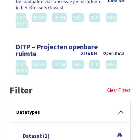
De laadpalen via concessie geïnstalleerd
Data BM
in het Brussels Gewest
CSV
GPKG
JSON
SHP
SLD
WFS
WMS
DITP – Projecten openbare
ruimte
Data BM
Open Data
CSV
GPKG
JSON
SHP
SLD
WFS
WMS
Filter
Clear Filters
Datatypes
Dataset (1)