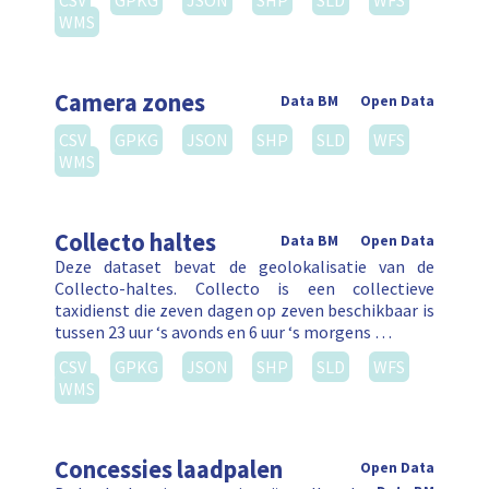
CSV
GPKG
JSON
SHP
SLD
WFS
WMS
Camera zones
Data BM
Open Data
CSV
GPKG
JSON
SHP
SLD
WFS
WMS
Collecto haltes
Data BM
Open Data
Deze dataset bevat de geolokalisatie van de
Collecto-haltes. Collecto is een collectieve
taxidienst die zeven dagen op zeven beschikbaar is
tussen 23 uur ‘s avonds en 6 uur ‘s morgens …
CSV
GPKG
JSON
SHP
SLD
WFS
WMS
Concessies laadpalen
Open Data