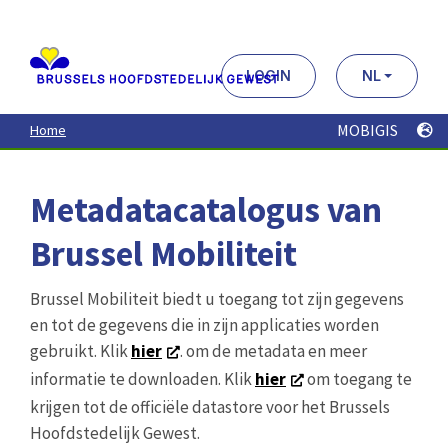
Aller
au
contenu
principal
LOGIN
NL
MOBIGIS
Home
Metadatacatalogus van
Brussel Mobiliteit
Brussel Mobiliteit biedt u toegang tot zijn gegevens
en tot de gegevens die in zijn applicaties worden
gebruikt. Klik
hier
. om de metadata en meer
informatie te downloaden. Klik
hier
om toegang te
krijgen tot de officiële datastore voor het Brussels
Hoofdstedelijk Gewest.