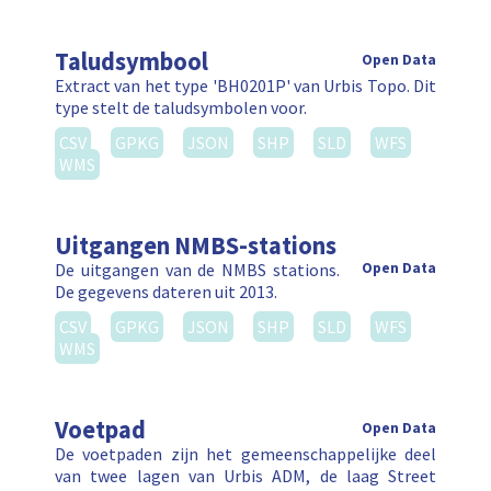
Taludsymbool
Open Data
Extract van het type 'BH0201P' van Urbis Topo. Dit
type stelt de taludsymbolen voor.
CSV
GPKG
JSON
SHP
SLD
WFS
WMS
Uitgangen NMBS-stations
De uitgangen van de NMBS stations.
Open Data
De gegevens dateren uit 2013.
CSV
GPKG
JSON
SHP
SLD
WFS
WMS
Voetpad
Open Data
De voetpaden zijn het gemeenschappelijke deel
van twee lagen van Urbis ADM, de laag Street