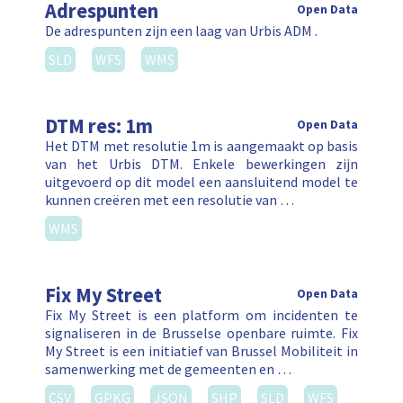
Adrespunten
Open Data
De adrespunten zijn een laag van Urbis ADM .
SLD
WFS
WMS
DTM res: 1m
Open Data
Het DTM met resolutie 1m is aangemaakt op basis
van het Urbis DTM. Enkele bewerkingen zijn
uitgevoerd op dit model een aansluitend model te
kunnen creëren met een resolutie van …
WMS
Fix My Street
Open Data
Fix My Street is een platform om incidenten te
signaliseren in de Brusselse openbare ruimte. Fix
My Street is een initiatief van Brussel Mobiliteit in
samenwerking met de gemeenten en …
CSV
GPKG
JSON
SHP
SLD
WFS