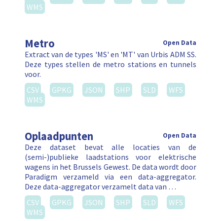
WMS
Metro
Open Data
Extract van de types 'MS' en 'MT' van Urbis ADM SS.
Deze types stellen de metro stations en tunnels
voor.
CSV
GPKG
JSON
SHP
SLD
WFS
WMS
Oplaadpunten
Open Data
Deze dataset bevat alle locaties van de
(semi-)publieke laadstations voor elektrische
wagens in het Brussels Gewest. De data wordt door
Paradigm verzameld via een data-aggregator.
Deze data-aggregator verzamelt data van …
CSV
GPKG
JSON
SHP
SLD
WFS
WMS