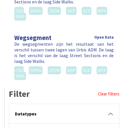
Sections en de laag Side Walks.
CSV
GPKG
JSON
SHP
SLD
WFS
WMS
Wegsegment
Open Data
De wegsegmenten zijn het resultaat van het
verschil tussen twee lagen van Urbis ADM. De laag
is het verschil van de laag Street Sections en de
laag Side Walks.
CSV
GPKG
JSON
SHP
SLD
WFS
WMS
Filter
Clear Filters
Datatypes