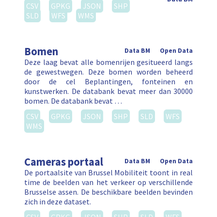
CSV
GPKG
JSON
SHP
SLD
WFS
WMS
Bomen
Data BM
Open Data
Deze laag bevat alle bomenrijen gesitueerd langs
de gewestwegen. Deze bomen worden beheerd
door de cel Beplantingen, fonteinen en
kunstwerken. De databank bevat meer dan 30000
bomen. De databank bevat …
CSV
GPKG
JSON
SHP
SLD
WFS
WMS
Cameras portaal
Data BM
Open Data
De portaalsite van Brussel Mobiliteit toont in real
time de beelden van het verkeer op verschillende
Brusselse assen. De beschikbare beelden bevinden
zich in deze dataset.