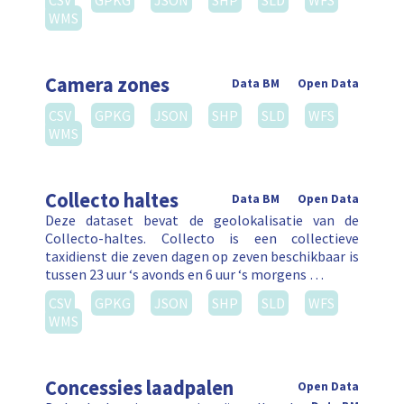
CSV
GPKG
JSON
SHP
SLD
WFS
WMS
Camera zones
Data BM
Open Data
CSV
GPKG
JSON
SHP
SLD
WFS
WMS
Collecto haltes
Data BM
Open Data
Deze dataset bevat de geolokalisatie van de
Collecto-haltes. Collecto is een collectieve
taxidienst die zeven dagen op zeven beschikbaar is
tussen 23 uur ‘s avonds en 6 uur ‘s morgens …
CSV
GPKG
JSON
SHP
SLD
WFS
WMS
Concessies laadpalen
Open Data