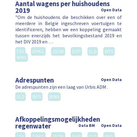
Aantal wagens per huishoudens
2019
Open Data
"Om de huishoudens die beschikken over een of
meerdere in België ingeschreven voertuigen te
identificeren, hebben we een koppeling gemaakt
tussen enerzijds het bevolkingsbestand 2019 en
het DIV 2019 en …
CSV
GPKG
JSON
SHP
SLD
WFS
WMS
Adrespunten
Open Data
De adrespunten zijn een laag van Urbis ADM .
SLD
WFS
WMS
Afkoppelingsmogelijkheden
regenwater
Data BM
Open Data
CSV
GPKG
JSON
SHP
SLD
WFS