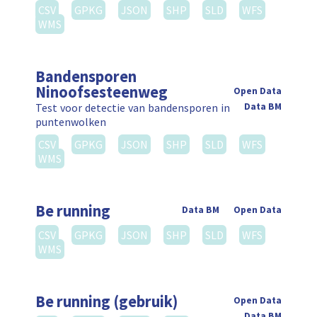
CSV
GPKG
JSON
SHP
SLD
WFS
WMS
Bandensporen
Ninoofsesteenweg
Open Data
Test voor detectie van bandensporen in
Data BM
puntenwolken
CSV
GPKG
JSON
SHP
SLD
WFS
WMS
Be running
Data BM
Open Data
CSV
GPKG
JSON
SHP
SLD
WFS
WMS
Be running (gebruik)
Open Data
Data BM