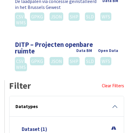
De laadpalen via concessie geïnstalleerd
Data BM
in het Brussels Gewest
CSV
GPKG
JSON
SHP
SLD
WFS
WMS
DITP – Projecten openbare
ruimte
Data BM
Open Data
CSV
GPKG
JSON
SHP
SLD
WFS
WMS
Filter
Clear Filters
Datatypes
Dataset (1)