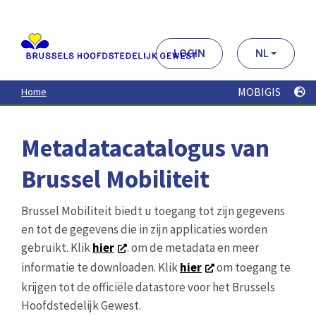
Aller
au
contenu
principal
LOGIN
NL
MOBIGIS
Home
Metadatacatalogus van
Brussel Mobiliteit
Brussel Mobiliteit biedt u toegang tot zijn gegevens
en tot de gegevens die in zijn applicaties worden
gebruikt. Klik
hier
. om de metadata en meer
informatie te downloaden. Klik
hier
om toegang te
krijgen tot de officiële datastore voor het Brussels
Hoofdstedelijk Gewest.