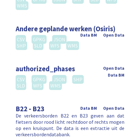
WMS
Andere geplande werken (Osiris)
Data BM
Open Data
CSV
GPKG
JSON
SHP
SLD
WFS
WMS
authorized_phases
Open Data
Data BM
CSV
GPKG
JSON
SHP
SLD
WFS
WMS
B22 - B23
Data BM
Open Data
De verkeersborden B22 en B23 geven aan dat
fietsers door rood licht rechtdoor of rechts mogen
op een kruispunt. De data is een extractie uit de
verkeersbordendatabank.