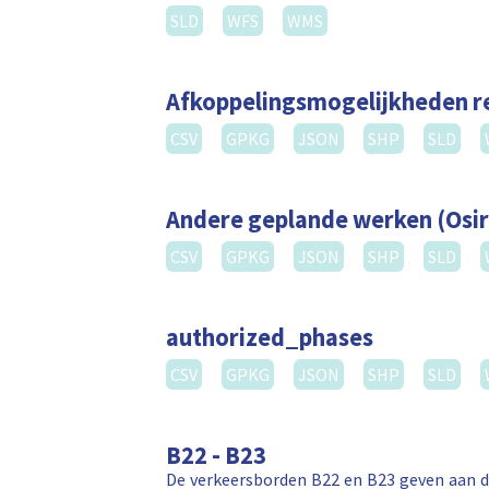
SLD
WFS
WMS
Afkoppelingsmogelijkheden 
CSV
GPKG
JSON
SHP
SLD
Andere geplande werken (Osir
CSV
GPKG
JSON
SHP
SLD
authorized_phases
CSV
GPKG
JSON
SHP
SLD
B22 - B23
De verkeersborden B22 en B23 geven aan da