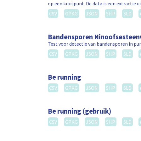
op een kruispunt. De data is een extractie 
CSV
GPKG
JSON
SHP
SLD
Bandensporen Ninoofsestee
Test voor detectie van bandensporen in p
CSV
GPKG
JSON
SHP
SLD
Be running
CSV
GPKG
JSON
SHP
SLD
Be running (gebruik)
CSV
GPKG
JSON
SHP
SLD