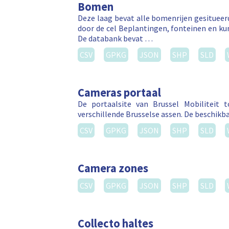
Bomen
Deze laag bevat alle bomenrijen gesitue
door de cel Beplantingen, fonteinen en k
De databank bevat …
CSV
GPKG
JSON
SHP
SLD
Cameras portaal
De portaalsite van Brussel Mobiliteit
verschillende Brusselse assen. De beschikba
CSV
GPKG
JSON
SHP
SLD
Camera zones
CSV
GPKG
JSON
SHP
SLD
Collecto haltes