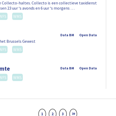
 Collecto-haltes. Collecto is een collectieve taxidienst
sen 23 uur ‘s avonds en 6 uur ‘s morgens …
WFS
WMS
Data BM
Open Data
 het Brussels Gewest
WFS
WMS
imte
Data BM
Open Data
WFS
WMS
1
2
3