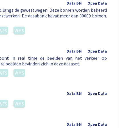
Data BM
Open Data
erd langs de gewestwegen. Deze bomen worden beheerd
unstwerken. De databank bevat meer dan 30000 bomen.
WFS
WMS
Data BM
Open Data
 toont in real time de beelden van het verkeer op
re beelden bevinden zich in deze dataset.
WFS
WMS
Data BM
Open Data
WFS
WMS
Data BM
Open Data