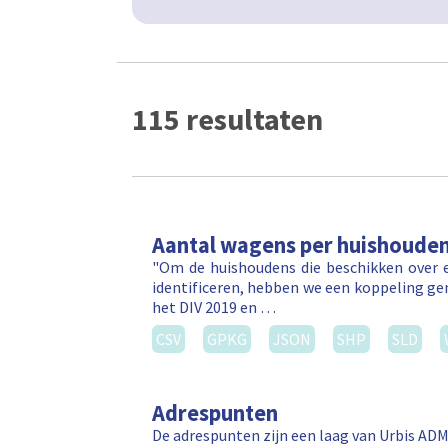
115 resultaten
Aantal wagens per huishoude
"Om de huishoudens die beschikken over e
identificeren, hebben we een koppeling ge
het DIV 2019 en …
CSV
GPKG
JSON
SHP
SLD
Adrespunten
De adrespunten zijn een laag van Urbis ADM