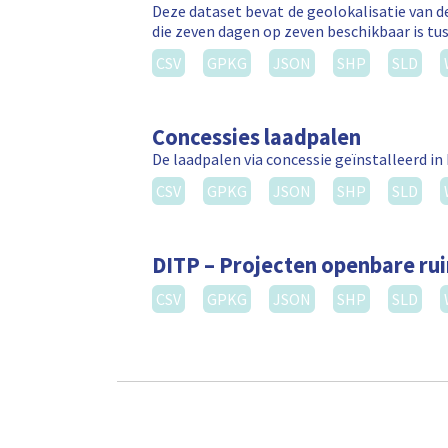
Deze dataset bevat de geolokalisatie van de
die zeven dagen op zeven beschikbaar is tus
CSV
GPKG
JSON
SHP
SLD
Concessies laadpalen
De laadpalen via concessie geïnstalleerd in
CSV
GPKG
JSON
SHP
SLD
DITP – Projecten openbare ru
CSV
GPKG
JSON
SHP
SLD