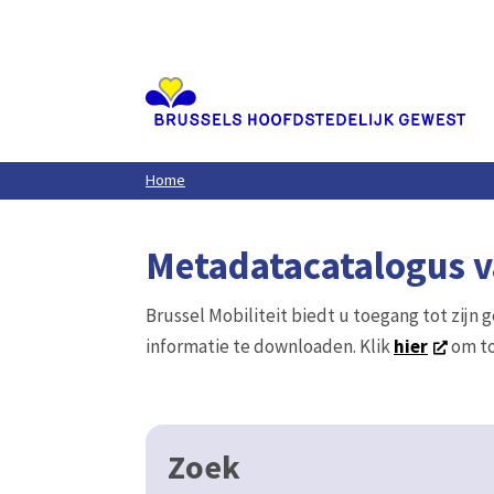
Aller
au
contenu
principal
Home
Metadatacatalogus va
Brussel Mobiliteit biedt u toegang tot zijn 
informatie te downloaden. Klik
hier
om to
Zoek