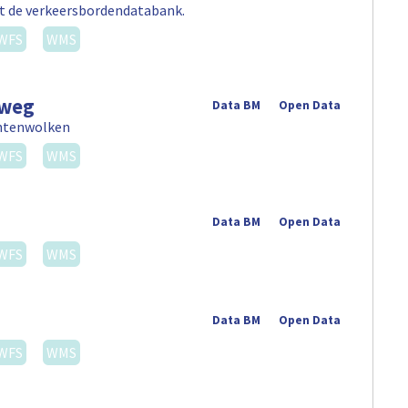
uit de verkeersbordendatabank.
WFS
WMS
nweg
Data BM
Open Data
untenwolken
WFS
WMS
Data BM
Open Data
WFS
WMS
Data BM
Open Data
WFS
WMS