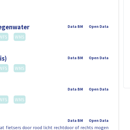
regenwater
Data BM
Open Data
WFS
WMS
is)
Data BM
Open Data
WFS
WMS
Data BM
Open Data
WFS
WMS
Data BM
Open Data
t fietsers door rood licht rechtdoor of rechts mogen