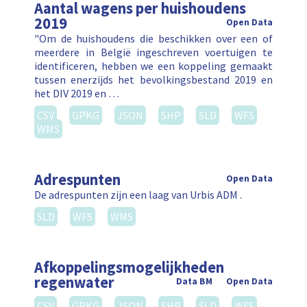
Aantal wagens per huishoudens
2019
Open Data
"Om de huishoudens die beschikken over een of
meerdere in België ingeschreven voertuigen te
identificeren, hebben we een koppeling gemaakt
tussen enerzijds het bevolkingsbestand 2019 en
het DIV 2019 en …
CSV
GPKG
JSON
SHP
SLD
WFS
WMS
Adrespunten
Open Data
De adrespunten zijn een laag van Urbis ADM .
SLD
WFS
WMS
Afkoppelingsmogelijkheden
regenwater
Data BM
Open Data
CSV
GPKG
JSON
SHP
SLD
WFS