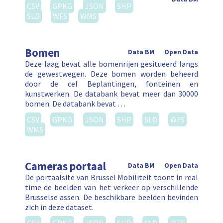
CSV
GPKG
JSON
SHP
SLD
WFS
WMS
Bomen
Data BM
Open Data
Deze laag bevat alle bomenrijen gesitueerd langs
de gewestwegen. Deze bomen worden beheerd
door de cel Beplantingen, fonteinen en
kunstwerken. De databank bevat meer dan 30000
bomen. De databank bevat …
CSV
GPKG
JSON
SHP
SLD
WFS
WMS
Cameras portaal
Data BM
Open Data
De portaalsite van Brussel Mobiliteit toont in real
time de beelden van het verkeer op verschillende
Brusselse assen. De beschikbare beelden bevinden
zich in deze dataset.