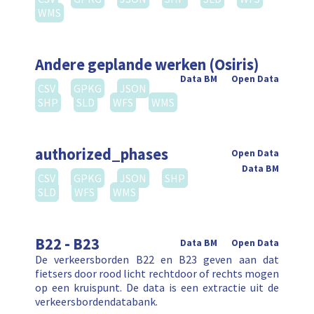
WMS
Andere geplande werken (Osiris)
Data BM
Open Data
CSV
GPKG
JSON
SHP
SLD
WFS
WMS
authorized_phases
Open Data
Data BM
CSV
GPKG
JSON
SHP
SLD
WFS
WMS
B22 - B23
Data BM
Open Data
De verkeersborden B22 en B23 geven aan dat
fietsers door rood licht rechtdoor of rechts mogen
op een kruispunt. De data is een extractie uit de
verkeersbordendatabank.