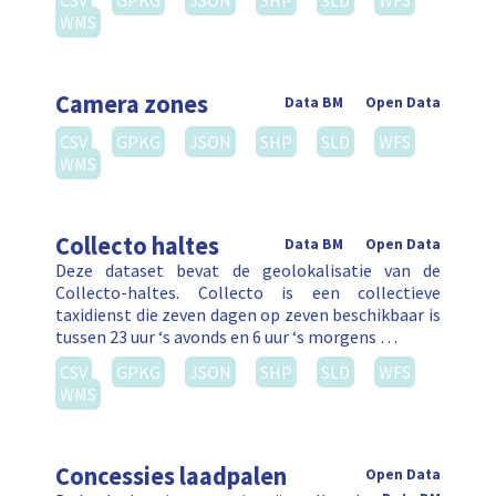
CSV
GPKG
JSON
SHP
SLD
WFS
WMS
Camera zones
Data BM
Open Data
CSV
GPKG
JSON
SHP
SLD
WFS
WMS
Collecto haltes
Data BM
Open Data
Deze dataset bevat de geolokalisatie van de
Collecto-haltes. Collecto is een collectieve
taxidienst die zeven dagen op zeven beschikbaar is
tussen 23 uur ‘s avonds en 6 uur ‘s morgens …
CSV
GPKG
JSON
SHP
SLD
WFS
WMS
Concessies laadpalen
Open Data