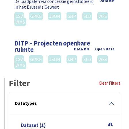
De laadpalen via concessie geïnstalleerd
Data BM
in het Brussels Gewest
CSV
GPKG
JSON
SHP
SLD
WFS
WMS
DITP – Projecten openbare
ruimte
Data BM
Open Data
CSV
GPKG
JSON
SHP
SLD
WFS
WMS
Filter
Clear Filters
Datatypes
Dataset (1)