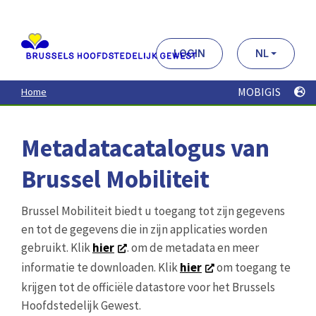
Aller
au
contenu
principal
LOGIN
NL
MOBIGIS
Home
Metadatacatalogus van
Brussel Mobiliteit
Brussel Mobiliteit biedt u toegang tot zijn gegevens
en tot de gegevens die in zijn applicaties worden
gebruikt. Klik
hier
. om de metadata en meer
informatie te downloaden. Klik
hier
om toegang te
krijgen tot de officiële datastore voor het Brussels
Hoofdstedelijk Gewest.