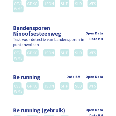
CSV
GPKG
JSON
SHP
SLD
WFS
WMS
Bandensporen
Ninoofsesteenweg
Open Data
Test voor detectie van bandensporen in
Data BM
puntenwolken
CSV
GPKG
JSON
SHP
SLD
WFS
WMS
Be running
Data BM
Open Data
CSV
GPKG
JSON
SHP
SLD
WFS
WMS
Be running (gebruik)
Open Data
Data BM