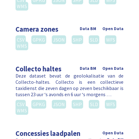
CSV
GPKG
JSON
SHP
SLD
WFS
WMS
Camera zones
Data BM
Open Data
CSV
GPKG
JSON
SHP
SLD
WFS
WMS
Collecto haltes
Data BM
Open Data
Deze dataset bevat de geolokalisatie van de
Collecto-haltes. Collecto is een collectieve
taxidienst die zeven dagen op zeven beschikbaar is
tussen 23 uur ‘s avonds en 6 uur ‘s morgens …
CSV
GPKG
JSON
SHP
SLD
WFS
WMS
Concessies laadpalen
Open Data