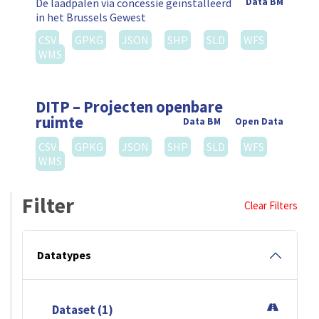
De laadpalen via concessie geïnstalleerd
Data BM
in het Brussels Gewest
CSV
GPKG
JSON
SHP
SLD
WFS
WMS
DITP – Projecten openbare
ruimte
Data BM
Open Data
CSV
GPKG
JSON
SHP
SLD
WFS
WMS
Filter
Clear Filters
Datatypes
Dataset (1)