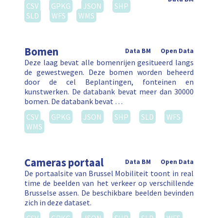
CSV
GPKG
JSON
SHP
SLD
WFS
WMS
Bomen
Data BM
Open Data
Deze laag bevat alle bomenrijen gesitueerd langs
de gewestwegen. Deze bomen worden beheerd
door de cel Beplantingen, fonteinen en
kunstwerken. De databank bevat meer dan 30000
bomen. De databank bevat …
CSV
GPKG
JSON
SHP
SLD
WFS
WMS
Cameras portaal
Data BM
Open Data
De portaalsite van Brussel Mobiliteit toont in real
time de beelden van het verkeer op verschillende
Brusselse assen. De beschikbare beelden bevinden
zich in deze dataset.