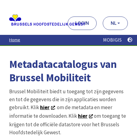
Aller
au
contenu
principal
LOGIN
NL
MOBIGIS
Home
Metadatacatalogus van
Brussel Mobiliteit
Brussel Mobiliteit biedt u toegang tot zijn gegevens
en tot de gegevens die in zijn applicaties worden
gebruikt. Klik
hier
. om de metadata en meer
informatie te downloaden. Klik
hier
om toegang te
krijgen tot de officiële datastore voor het Brussels
Hoofdstedelijk Gewest.