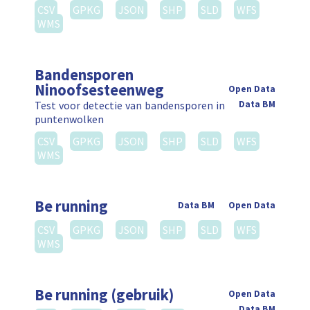
CSV
GPKG
JSON
SHP
SLD
WFS
WMS
Bandensporen
Ninoofsesteenweg
Open Data
Test voor detectie van bandensporen in
Data BM
puntenwolken
CSV
GPKG
JSON
SHP
SLD
WFS
WMS
Be running
Data BM
Open Data
CSV
GPKG
JSON
SHP
SLD
WFS
WMS
Be running (gebruik)
Open Data
Data BM