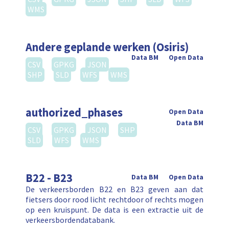
WMS
Andere geplande werken (Osiris)
Data BM
Open Data
CSV
GPKG
JSON
SHP
SLD
WFS
WMS
authorized_phases
Open Data
Data BM
CSV
GPKG
JSON
SHP
SLD
WFS
WMS
B22 - B23
Data BM
Open Data
De verkeersborden B22 en B23 geven aan dat
fietsers door rood licht rechtdoor of rechts mogen
op een kruispunt. De data is een extractie uit de
verkeersbordendatabank.