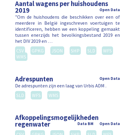
Aantal wagens per huishoudens
2019
Open Data
"Om de huishoudens die beschikken over een of
meerdere in België ingeschreven voertuigen te
identificeren, hebben we een koppeling gemaakt
tussen enerzijds het bevolkingsbestand 2019 en
het DIV 2019 en …
CSV
GPKG
JSON
SHP
SLD
WFS
WMS
Adrespunten
Open Data
De adrespunten zijn een laag van Urbis ADM .
SLD
WFS
WMS
Afkoppelingsmogelijkheden
regenwater
Data BM
Open Data
CSV
GPKG
JSON
SHP
SLD
WFS