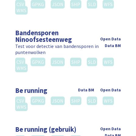
CSV
GPKG
JSON
SHP
SLD
WFS
WMS
Bandensporen
Ninoofsesteenweg
Open Data
Test voor detectie van bandensporen in
Data BM
puntenwolken
CSV
GPKG
JSON
SHP
SLD
WFS
WMS
Be running
Data BM
Open Data
CSV
GPKG
JSON
SHP
SLD
WFS
WMS
Be running (gebruik)
Open Data
Data BM