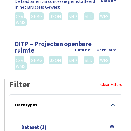
De laadpalen via concessie geïnstalleerd
Data BM
in het Brussels Gewest
CSV
GPKG
JSON
SHP
SLD
WFS
WMS
DITP – Projecten openbare
ruimte
Data BM
Open Data
CSV
GPKG
JSON
SHP
SLD
WFS
WMS
Filter
Clear Filters
Datatypes
Dataset (1)