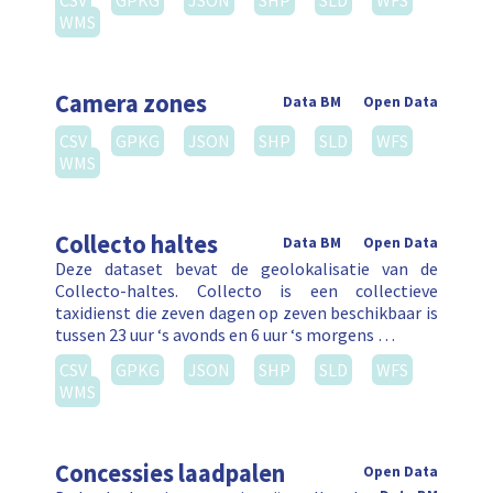
CSV
GPKG
JSON
SHP
SLD
WFS
WMS
Camera zones
Data BM
Open Data
CSV
GPKG
JSON
SHP
SLD
WFS
WMS
Collecto haltes
Data BM
Open Data
Deze dataset bevat de geolokalisatie van de
Collecto-haltes. Collecto is een collectieve
taxidienst die zeven dagen op zeven beschikbaar is
tussen 23 uur ‘s avonds en 6 uur ‘s morgens …
CSV
GPKG
JSON
SHP
SLD
WFS
WMS
Concessies laadpalen
Open Data