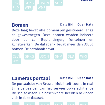
CSV
GPKG
JSON
SHP
SLD
WFS
WMS
Bomen
Data BM
Open Data
Deze laag bevat alle bomenrijen gesitueerd langs
de gewestwegen. Deze bomen worden beheerd
door de cel Beplantingen, fonteinen en
kunstwerken. De databank bevat meer dan 30000
bomen. De databank bevat …
CSV
GPKG
JSON
SHP
SLD
WFS
WMS
Cameras portaal
Data BM
Open Data
De portaalsite van Brussel Mobiliteit toont in real
time de beelden van het verkeer op verschillende
Brusselse assen. De beschikbare beelden bevinden
zich in deze dataset.