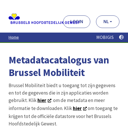
Aller
au
contenu
principal
LOGIN
NL
MOBIGIS
Home
Metadatacatalogus van
Brussel Mobiliteit
Brussel Mobiliteit biedt u toegang tot zijn gegevens
en tot de gegevens die in zijn applicaties worden
gebruikt. Klik
hier
. om de metadata en meer
informatie te downloaden. Klik
hier
om toegang te
krijgen tot de officiële datastore voor het Brussels
Hoofdstedelijk Gewest.