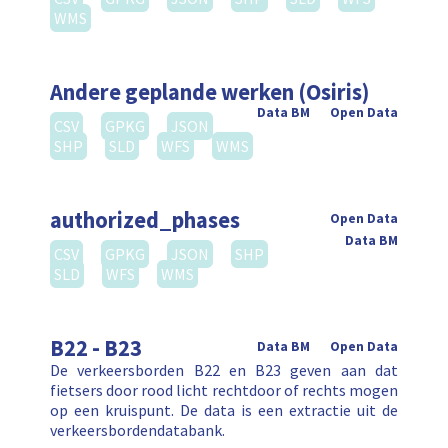
WMS
Andere geplande werken (Osiris)
Data BM
Open Data
CSV
GPKG
JSON
SHP
SLD
WFS
WMS
authorized_phases
Open Data
Data BM
CSV
GPKG
JSON
SHP
SLD
WFS
WMS
B22 - B23
Data BM
Open Data
De verkeersborden B22 en B23 geven aan dat
fietsers door rood licht rechtdoor of rechts mogen
op een kruispunt. De data is een extractie uit de
verkeersbordendatabank.