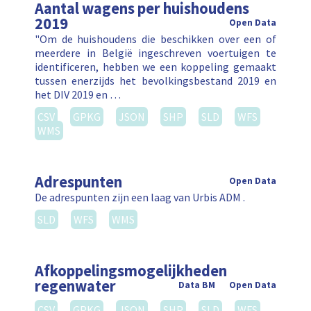
Aantal wagens per huishoudens
2019
Open Data
"Om de huishoudens die beschikken over een of
meerdere in België ingeschreven voertuigen te
identificeren, hebben we een koppeling gemaakt
tussen enerzijds het bevolkingsbestand 2019 en
het DIV 2019 en …
CSV
GPKG
JSON
SHP
SLD
WFS
WMS
Adrespunten
Open Data
De adrespunten zijn een laag van Urbis ADM .
SLD
WFS
WMS
Afkoppelingsmogelijkheden
regenwater
Data BM
Open Data
CSV
GPKG
JSON
SHP
SLD
WFS