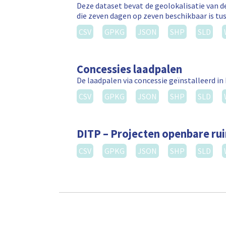
Deze dataset bevat de geolokalisatie van de
die zeven dagen op zeven beschikbaar is tus
CSV
GPKG
JSON
SHP
SLD
Concessies laadpalen
De laadpalen via concessie geïnstalleerd in
CSV
GPKG
JSON
SHP
SLD
DITP – Projecten openbare ru
CSV
GPKG
JSON
SHP
SLD