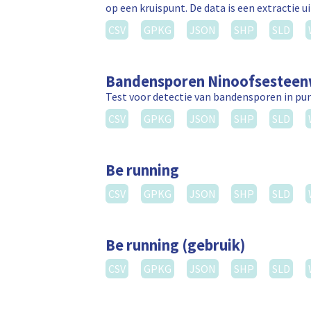
op een kruispunt. De data is een extractie 
CSV
GPKG
JSON
SHP
SLD
Bandensporen Ninoofsestee
Test voor detectie van bandensporen in p
CSV
GPKG
JSON
SHP
SLD
Be running
CSV
GPKG
JSON
SHP
SLD
Be running (gebruik)
CSV
GPKG
JSON
SHP
SLD