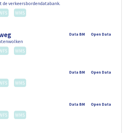
uit de verkeersbordendatabank.
WFS
WMS
nweg
Data BM
Open Data
untenwolken
WFS
WMS
Data BM
Open Data
WFS
WMS
Data BM
Open Data
WFS
WMS