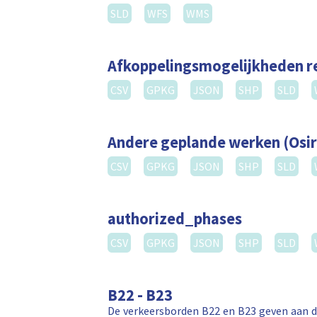
SLD
WFS
WMS
Afkoppelingsmogelijkheden 
CSV
GPKG
JSON
SHP
SLD
Andere geplande werken (Osir
CSV
GPKG
JSON
SHP
SLD
authorized_phases
CSV
GPKG
JSON
SHP
SLD
B22 - B23
De verkeersborden B22 en B23 geven aan da