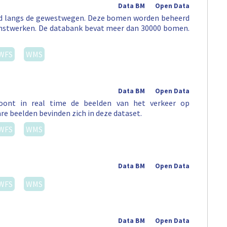
Data BM
Open Data
erd langs de gewestwegen. Deze bomen worden beheerd
unstwerken. De databank bevat meer dan 30000 bomen.
WFS
WMS
Data BM
Open Data
 toont in real time de beelden van het verkeer op
re beelden bevinden zich in deze dataset.
WFS
WMS
Data BM
Open Data
WFS
WMS
Data BM
Open Data