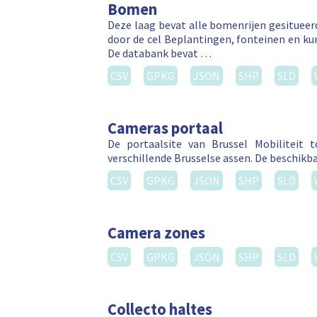
Bomen
Deze laag bevat alle bomenrijen gesitue
door de cel Beplantingen, fonteinen en k
De databank bevat …
CSV
GPKG
JSON
SHP
SLD
Cameras portaal
De portaalsite van Brussel Mobiliteit
verschillende Brusselse assen. De beschikba
CSV
GPKG
JSON
SHP
SLD
Camera zones
CSV
GPKG
JSON
SHP
SLD
Collecto haltes