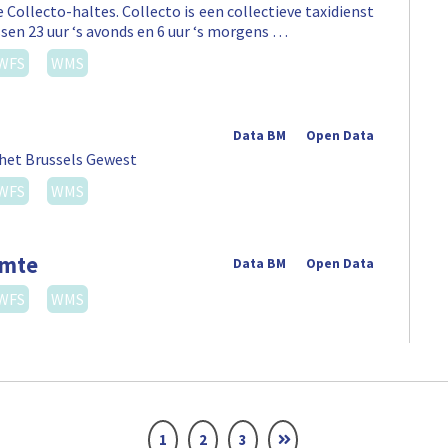
 Collecto-haltes. Collecto is een collectieve taxidienst
sen 23 uur ‘s avonds en 6 uur ‘s morgens …
WFS
WMS
Data BM
Open Data
 het Brussels Gewest
WFS
WMS
imte
Data BM
Open Data
WFS
WMS
1
2
3