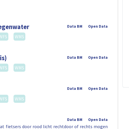
regenwater
Data BM
Open Data
WFS
WMS
is)
Data BM
Open Data
WFS
WMS
Data BM
Open Data
WFS
WMS
Data BM
Open Data
t fietsers door rood licht rechtdoor of rechts mogen