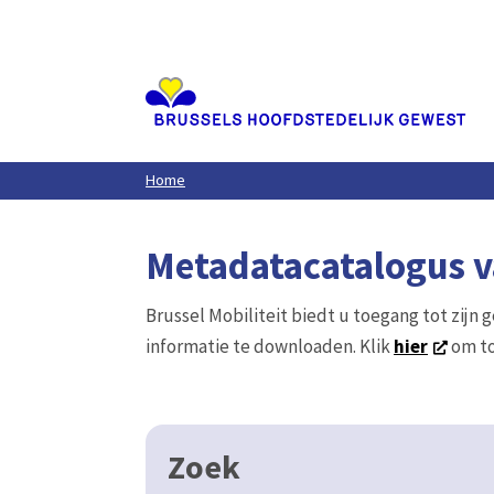
Aller
au
contenu
principal
Home
Metadatacatalogus va
Brussel Mobiliteit biedt u toegang tot zijn 
informatie te downloaden. Klik
hier
om to
Zoek