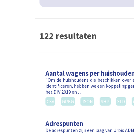
122 resultaten
Aantal wagens per huishoude
"Om de huishoudens die beschikken over e
identificeren, hebben we een koppeling ge
het DIV 2019 en …
CSV
GPKG
JSON
SHP
SLD
Adrespunten
De adrespunten zijn een laag van Urbis ADM