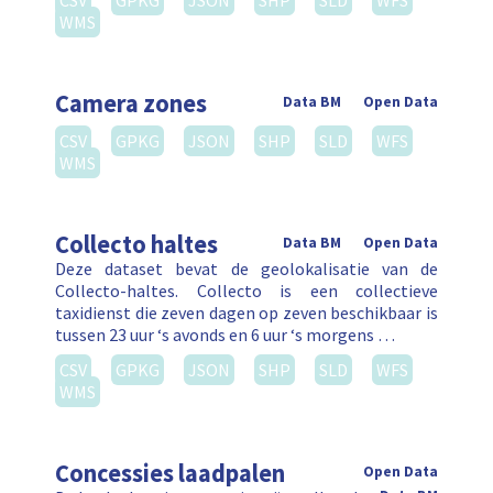
CSV
GPKG
JSON
SHP
SLD
WFS
WMS
Camera zones
Data BM
Open Data
CSV
GPKG
JSON
SHP
SLD
WFS
WMS
Collecto haltes
Data BM
Open Data
Deze dataset bevat de geolokalisatie van de
Collecto-haltes. Collecto is een collectieve
taxidienst die zeven dagen op zeven beschikbaar is
tussen 23 uur ‘s avonds en 6 uur ‘s morgens …
CSV
GPKG
JSON
SHP
SLD
WFS
WMS
Concessies laadpalen
Open Data