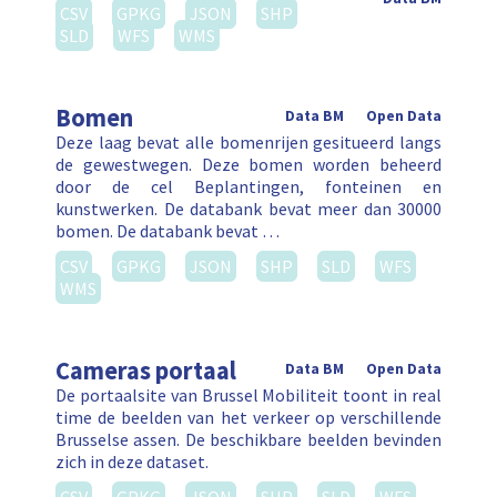
CSV
GPKG
JSON
SHP
SLD
WFS
WMS
Bomen
Data BM
Open Data
Deze laag bevat alle bomenrijen gesitueerd langs
de gewestwegen. Deze bomen worden beheerd
door de cel Beplantingen, fonteinen en
kunstwerken. De databank bevat meer dan 30000
bomen. De databank bevat …
CSV
GPKG
JSON
SHP
SLD
WFS
WMS
Cameras portaal
Data BM
Open Data
De portaalsite van Brussel Mobiliteit toont in real
time de beelden van het verkeer op verschillende
Brusselse assen. De beschikbare beelden bevinden
zich in deze dataset.