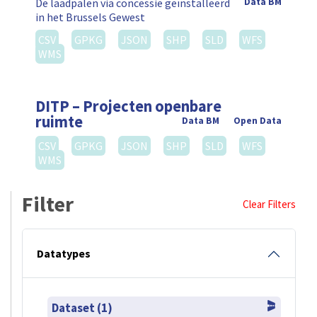
De laadpalen via concessie geïnstalleerd
Data BM
in het Brussels Gewest
CSV
GPKG
JSON
SHP
SLD
WFS
WMS
DITP – Projecten openbare
ruimte
Data BM
Open Data
CSV
GPKG
JSON
SHP
SLD
WFS
WMS
Filter
Clear Filters
Datatypes
Dataset (1)