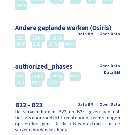
WMS
Andere geplande werken (Osiris)
Data BM
Open Data
CSV
GPKG
JSON
SHP
SLD
WFS
WMS
authorized_phases
Open Data
Data BM
CSV
GPKG
JSON
SHP
SLD
WFS
WMS
B22 - B23
Data BM
Open Data
De verkeersborden B22 en B23 geven aan dat
fietsers door rood licht rechtdoor of rechts mogen
op een kruispunt. De data is een extractie uit de
verkeersbordendatabank.