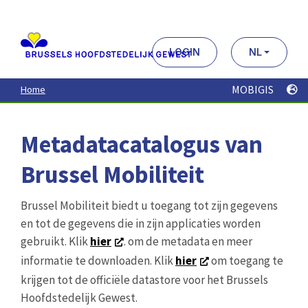
Aller
au
contenu
principal
LOGIN
NL
MOBIGIS
Home
Metadatacatalogus van
Brussel Mobiliteit
Brussel Mobiliteit biedt u toegang tot zijn gegevens
en tot de gegevens die in zijn applicaties worden
gebruikt. Klik
hier
. om de metadata en meer
informatie te downloaden. Klik
hier
om toegang te
krijgen tot de officiële datastore voor het Brussels
Hoofdstedelijk Gewest.