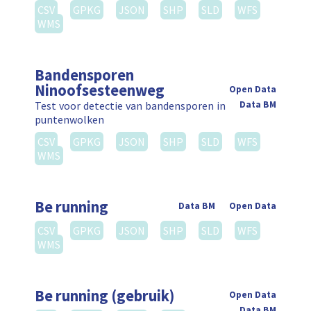
CSV
GPKG
JSON
SHP
SLD
WFS
WMS
Bandensporen
Ninoofsesteenweg
Open Data
Test voor detectie van bandensporen in
Data BM
puntenwolken
CSV
GPKG
JSON
SHP
SLD
WFS
WMS
Be running
Data BM
Open Data
CSV
GPKG
JSON
SHP
SLD
WFS
WMS
Be running (gebruik)
Open Data
Data BM