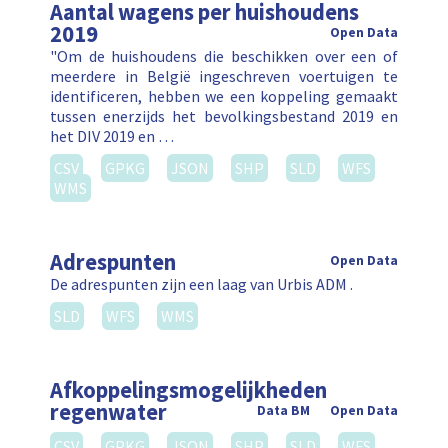
Aantal wagens per huishoudens
2019
Open Data
"Om de huishoudens die beschikken over een of
meerdere in België ingeschreven voertuigen te
identificeren, hebben we een koppeling gemaakt
tussen enerzijds het bevolkingsbestand 2019 en
het DIV 2019 en …
CSV
GPKG
JSON
SHP
SLD
WFS
WMS
Adrespunten
Open Data
De adrespunten zijn een laag van Urbis ADM .
SLD
WFS
WMS
Afkoppelingsmogelijkheden
regenwater
Data BM
Open Data
CSV
GPKG
JSON
SHP
SLD
WFS