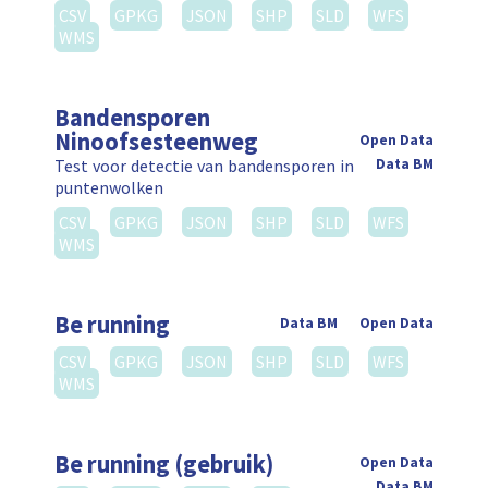
CSV
GPKG
JSON
SHP
SLD
WFS
WMS
Bandensporen
Ninoofsesteenweg
Open Data
Test voor detectie van bandensporen in
Data BM
puntenwolken
CSV
GPKG
JSON
SHP
SLD
WFS
WMS
Be running
Data BM
Open Data
CSV
GPKG
JSON
SHP
SLD
WFS
WMS
Be running (gebruik)
Open Data
Data BM