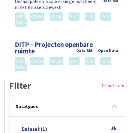
De laadpalen via concessie geïnstalleerd
Data BM
in het Brussels Gewest
CSV
GPKG
JSON
SHP
SLD
WFS
WMS
DITP – Projecten openbare
ruimte
Data BM
Open Data
CSV
GPKG
JSON
SHP
SLD
WFS
WMS
Filter
Clear Filters
Datatypes
Dataset (1)