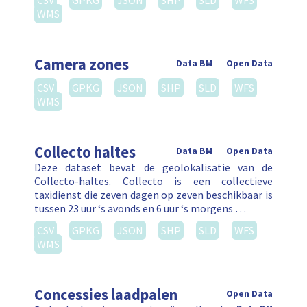
CSV
GPKG
JSON
SHP
SLD
WFS
WMS
Camera zones
Data BM
Open Data
CSV
GPKG
JSON
SHP
SLD
WFS
WMS
Collecto haltes
Data BM
Open Data
Deze dataset bevat de geolokalisatie van de
Collecto-haltes. Collecto is een collectieve
taxidienst die zeven dagen op zeven beschikbaar is
tussen 23 uur ‘s avonds en 6 uur ‘s morgens …
CSV
GPKG
JSON
SHP
SLD
WFS
WMS
Concessies laadpalen
Open Data