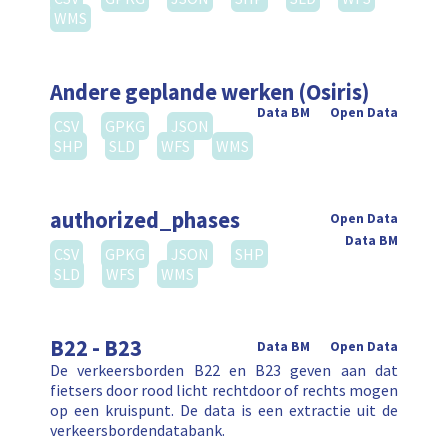
WMS
Andere geplande werken (Osiris)
Data BM
Open Data
CSV
GPKG
JSON
SHP
SLD
WFS
WMS
authorized_phases
Open Data
Data BM
CSV
GPKG
JSON
SHP
SLD
WFS
WMS
B22 - B23
Data BM
Open Data
De verkeersborden B22 en B23 geven aan dat
fietsers door rood licht rechtdoor of rechts mogen
op een kruispunt. De data is een extractie uit de
verkeersbordendatabank.