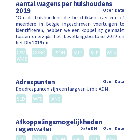
Aantal wagens per huishoudens
2019
Open Data
"Om de huishoudens die beschikken over een of
meerdere in België ingeschreven voertuigen te
identificeren, hebben we een koppeling gemaakt
tussen enerzijds het bevolkingsbestand 2019 en
het DIV 2019 en …
CSV
GPKG
JSON
SHP
SLD
WFS
WMS
Adrespunten
Open Data
De adrespunten zijn een laag van Urbis ADM .
SLD
WFS
WMS
Afkoppelingsmogelijkheden
regenwater
Data BM
Open Data
CSV
GPKG
JSON
SHP
SLD
WFS