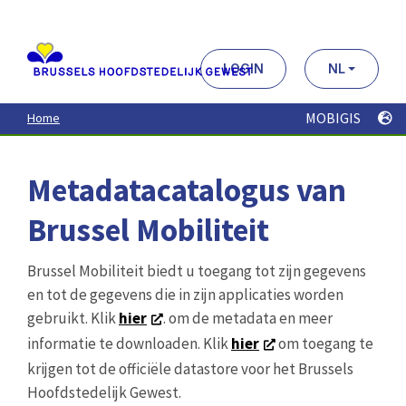
Aller
au
contenu
principal
LOGIN
NL
MOBIGIS
Home
Metadatacatalogus van
Brussel Mobiliteit
Brussel Mobiliteit biedt u toegang tot zijn gegevens
en tot de gegevens die in zijn applicaties worden
gebruikt. Klik
hier
. om de metadata en meer
informatie te downloaden. Klik
hier
om toegang te
krijgen tot de officiële datastore voor het Brussels
Hoofdstedelijk Gewest.