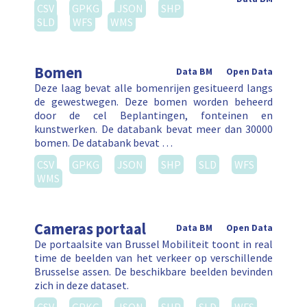
CSV
GPKG
JSON
SHP
SLD
WFS
WMS
Bomen
Data BM
Open Data
Deze laag bevat alle bomenrijen gesitueerd langs
de gewestwegen. Deze bomen worden beheerd
door de cel Beplantingen, fonteinen en
kunstwerken. De databank bevat meer dan 30000
bomen. De databank bevat …
CSV
GPKG
JSON
SHP
SLD
WFS
WMS
Cameras portaal
Data BM
Open Data
De portaalsite van Brussel Mobiliteit toont in real
time de beelden van het verkeer op verschillende
Brusselse assen. De beschikbare beelden bevinden
zich in deze dataset.