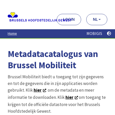
Aller
au
contenu
principal
LOGIN
NL
MOBIGIS
Home
Metadatacatalogus van
Brussel Mobiliteit
Brussel Mobiliteit biedt u toegang tot zijn gegevens
en tot de gegevens die in zijn applicaties worden
gebruikt. Klik
hier
. om de metadata en meer
informatie te downloaden. Klik
hier
om toegang te
krijgen tot de officiële datastore voor het Brussels
Hoofdstedelijk Gewest.