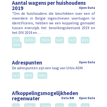
Aantal wagens per huishoudens
2019
Open Data
"Om de huishoudens die beschikken over een of
meerdere in België ingeschreven voertuigen te
identificeren, hebben we een koppeling gemaakt
tussen enerzijds het bevolkingsbestand 2019 en
het DIV 2019 en …
CSV
GPKG
JSON
SHP
SLD
WFS
WMS
Adrespunten
Open Data
De adrespunten zijn een laag van Urbis ADM .
SLD
WFS
WMS
Afkoppelingsmogelijkheden
regenwater
Data BM
Open Data
CSV
GPKG
JSON
SHP
SLD
WFS