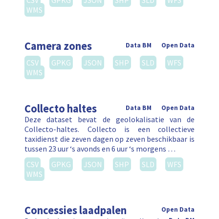
CSV
GPKG
JSON
SHP
SLD
WFS
WMS
Camera zones
Data BM
Open Data
CSV
GPKG
JSON
SHP
SLD
WFS
WMS
Collecto haltes
Data BM
Open Data
Deze dataset bevat de geolokalisatie van de
Collecto-haltes. Collecto is een collectieve
taxidienst die zeven dagen op zeven beschikbaar is
tussen 23 uur ‘s avonds en 6 uur ‘s morgens …
CSV
GPKG
JSON
SHP
SLD
WFS
WMS
Concessies laadpalen
Open Data