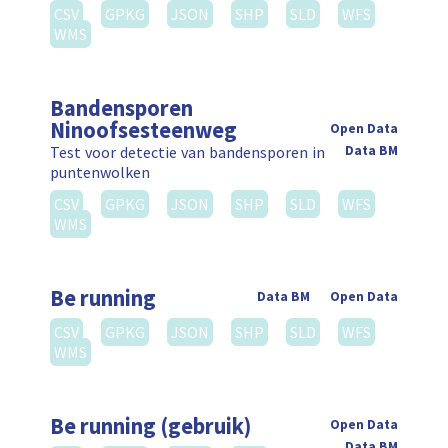
CSV
GPKG
JSON
SHP
SLD
WFS
WMS
Bandensporen
Ninoofsesteenweg
Open Data
Test voor detectie van bandensporen in
Data BM
puntenwolken
CSV
GPKG
JSON
SHP
SLD
WFS
WMS
Be running
Data BM
Open Data
CSV
GPKG
JSON
SHP
SLD
WFS
WMS
Be running (gebruik)
Open Data
Data BM