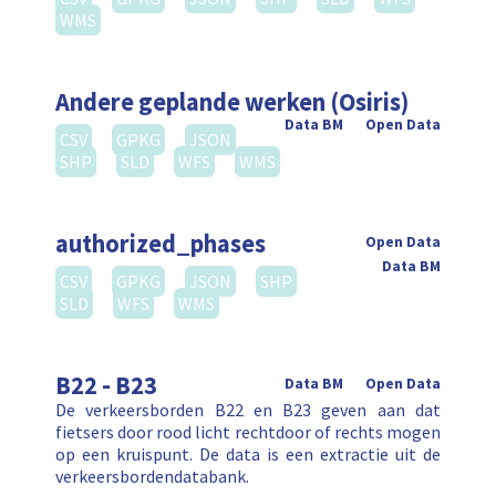
WMS
Andere geplande werken (Osiris)
Data BM
Open Data
CSV
GPKG
JSON
SHP
SLD
WFS
WMS
authorized_phases
Open Data
Data BM
CSV
GPKG
JSON
SHP
SLD
WFS
WMS
B22 - B23
Data BM
Open Data
De verkeersborden B22 en B23 geven aan dat
fietsers door rood licht rechtdoor of rechts mogen
op een kruispunt. De data is een extractie uit de
verkeersbordendatabank.