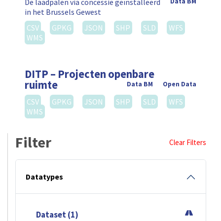
De laadpalen via concessie geïnstalleerd
Data BM
in het Brussels Gewest
CSV
GPKG
JSON
SHP
SLD
WFS
WMS
DITP – Projecten openbare
ruimte
Data BM
Open Data
CSV
GPKG
JSON
SHP
SLD
WFS
WMS
Filter
Clear Filters
Datatypes
Dataset (1)