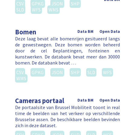
CSV
GPKG
JSON
SHP
SLD
WFS
WMS
Bomen
Data BM
Open Data
Deze laag bevat alle bomenrijen gesitueerd langs
de gewestwegen. Deze bomen worden beheerd
door de cel Beplantingen, fonteinen en
kunstwerken. De databank bevat meer dan 30000
bomen. De databank bevat …
CSV
GPKG
JSON
SHP
SLD
WFS
WMS
Cameras portaal
Data BM
Open Data
De portaalsite van Brussel Mobiliteit toont in real
time de beelden van het verkeer op verschillende
Brusselse assen. De beschikbare beelden bevinden
zich in deze dataset.