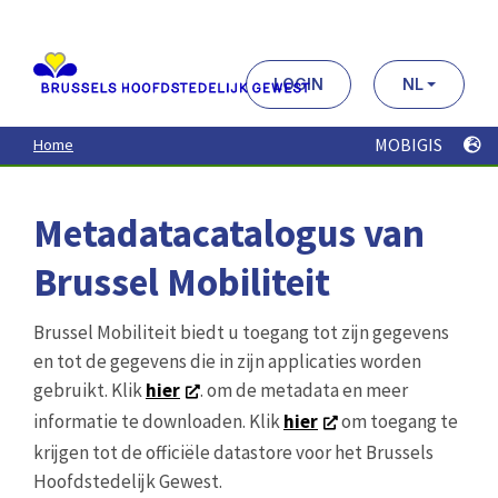
Aller
au
contenu
principal
LOGIN
NL
MOBIGIS
Home
Metadatacatalogus van
Brussel Mobiliteit
Brussel Mobiliteit biedt u toegang tot zijn gegevens
en tot de gegevens die in zijn applicaties worden
gebruikt. Klik
hier
. om de metadata en meer
informatie te downloaden. Klik
hier
om toegang te
krijgen tot de officiële datastore voor het Brussels
Hoofdstedelijk Gewest.