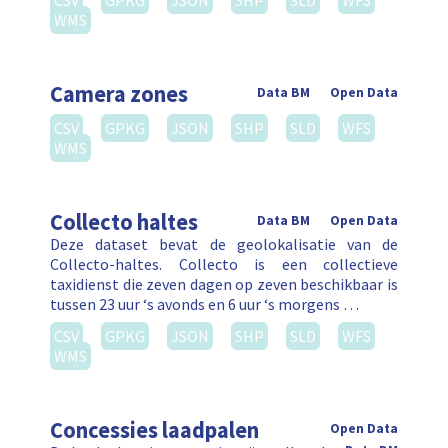
CSV
GPKG
JSON
SHP
SLD
WFS
WMS
Camera zones
Data BM
Open Data
CSV
GPKG
JSON
SHP
SLD
WFS
WMS
Collecto haltes
Data BM
Open Data
Deze dataset bevat de geolokalisatie van de
Collecto-haltes. Collecto is een collectieve
taxidienst die zeven dagen op zeven beschikbaar is
tussen 23 uur ‘s avonds en 6 uur ‘s morgens …
CSV
GPKG
JSON
SHP
SLD
WFS
WMS
Concessies laadpalen
Open Data