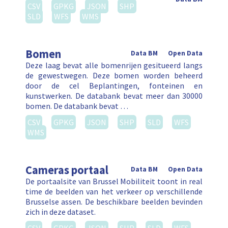
CSV
GPKG
JSON
SHP
SLD
WFS
WMS
Bomen
Data BM
Open Data
Deze laag bevat alle bomenrijen gesitueerd langs
de gewestwegen. Deze bomen worden beheerd
door de cel Beplantingen, fonteinen en
kunstwerken. De databank bevat meer dan 30000
bomen. De databank bevat …
CSV
GPKG
JSON
SHP
SLD
WFS
WMS
Cameras portaal
Data BM
Open Data
De portaalsite van Brussel Mobiliteit toont in real
time de beelden van het verkeer op verschillende
Brusselse assen. De beschikbare beelden bevinden
zich in deze dataset.