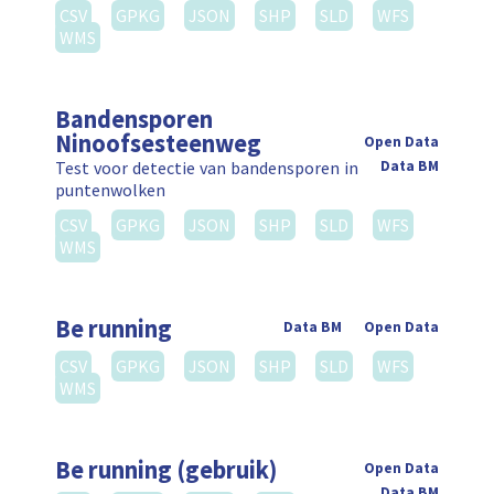
CSV
GPKG
JSON
SHP
SLD
WFS
WMS
Bandensporen
Ninoofsesteenweg
Open Data
Test voor detectie van bandensporen in
Data BM
puntenwolken
CSV
GPKG
JSON
SHP
SLD
WFS
WMS
Be running
Data BM
Open Data
CSV
GPKG
JSON
SHP
SLD
WFS
WMS
Be running (gebruik)
Open Data
Data BM