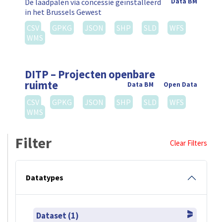
De laadpalen via concessie geïnstalleerd
Data BM
in het Brussels Gewest
CSV
GPKG
JSON
SHP
SLD
WFS
WMS
DITP – Projecten openbare
ruimte
Data BM
Open Data
CSV
GPKG
JSON
SHP
SLD
WFS
WMS
Filter
Clear Filters
Datatypes
Dataset (1)