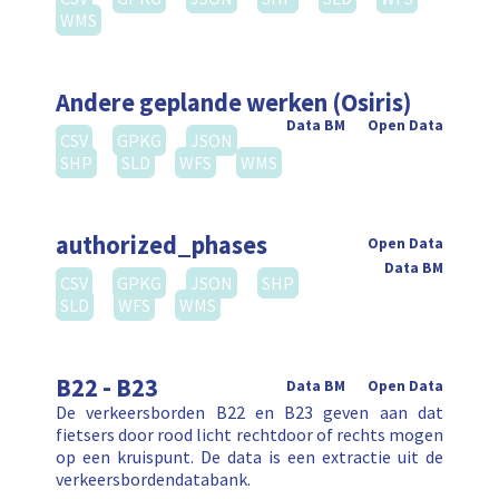
WMS
Andere geplande werken (Osiris)
Data BM
Open Data
CSV
GPKG
JSON
SHP
SLD
WFS
WMS
authorized_phases
Open Data
Data BM
CSV
GPKG
JSON
SHP
SLD
WFS
WMS
B22 - B23
Data BM
Open Data
De verkeersborden B22 en B23 geven aan dat
fietsers door rood licht rechtdoor of rechts mogen
op een kruispunt. De data is een extractie uit de
verkeersbordendatabank.