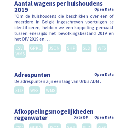
Aantal wagens per huishoudens
2019
Open Data
"Om de huishoudens die beschikken over een of
meerdere in België ingeschreven voertuigen te
identificeren, hebben we een koppeling gemaakt
tussen enerzijds het bevolkingsbestand 2019 en
het DIV 2019 en …
CSV
GPKG
JSON
SHP
SLD
WFS
WMS
Adrespunten
Open Data
De adrespunten zijn een laag van Urbis ADM .
SLD
WFS
WMS
Afkoppelingsmogelijkheden
regenwater
Data BM
Open Data
CSV
GPKG
JSON
SHP
SLD
WFS