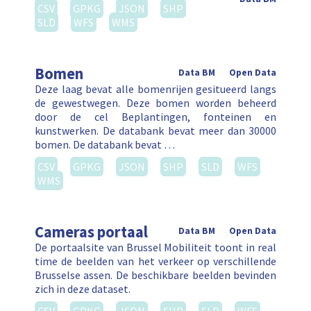
CSV
GPKG
JSON
SHP
SLD
WFS
WMS
Bomen
Data BM
Open Data
Deze laag bevat alle bomenrijen gesitueerd langs
de gewestwegen. Deze bomen worden beheerd
door de cel Beplantingen, fonteinen en
kunstwerken. De databank bevat meer dan 30000
bomen. De databank bevat …
CSV
GPKG
JSON
SHP
SLD
WFS
WMS
Cameras portaal
Data BM
Open Data
De portaalsite van Brussel Mobiliteit toont in real
time de beelden van het verkeer op verschillende
Brusselse assen. De beschikbare beelden bevinden
zich in deze dataset.