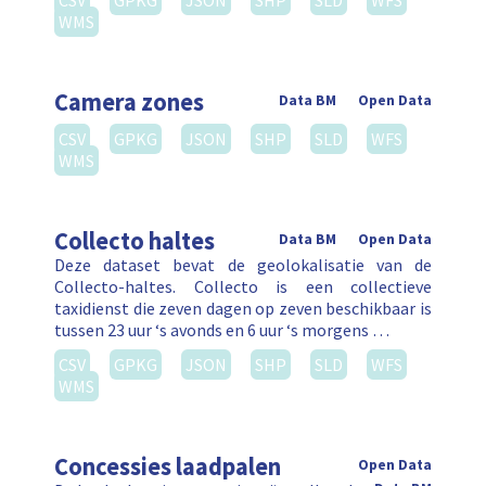
CSV
GPKG
JSON
SHP
SLD
WFS
WMS
Camera zones
Data BM
Open Data
CSV
GPKG
JSON
SHP
SLD
WFS
WMS
Collecto haltes
Data BM
Open Data
Deze dataset bevat de geolokalisatie van de
Collecto-haltes. Collecto is een collectieve
taxidienst die zeven dagen op zeven beschikbaar is
tussen 23 uur ‘s avonds en 6 uur ‘s morgens …
CSV
GPKG
JSON
SHP
SLD
WFS
WMS
Concessies laadpalen
Open Data