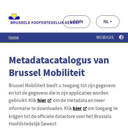
Aller
au
contenu
principal
LOGIN
NL
MOBIGIS
Home
Metadatacatalogus van
Brussel Mobiliteit
Brussel Mobiliteit biedt u toegang tot zijn gegevens
en tot de gegevens die in zijn applicaties worden
gebruikt. Klik
hier
. om de metadata en meer
informatie te downloaden. Klik
hier
om toegang te
krijgen tot de officiële datastore voor het Brussels
Hoofdstedelijk Gewest.