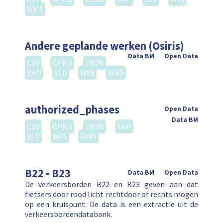
WMS
Andere geplande werken (Osiris)
Data BM
Open Data
CSV
GPKG
JSON
SHP
SLD
WFS
WMS
authorized_phases
Open Data
Data BM
CSV
GPKG
JSON
SHP
SLD
WFS
WMS
B22 - B23
Data BM
Open Data
De verkeersborden B22 en B23 geven aan dat
fietsers door rood licht rechtdoor of rechts mogen
op een kruispunt. De data is een extractie uit de
verkeersbordendatabank.