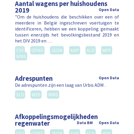
Aantal wagens per huishoudens
2019
Open Data
"Om de huishoudens die beschikken over een of
meerdere in België ingeschreven voertuigen te
identificeren, hebben we een koppeling gemaakt
tussen enerzijds het bevolkingsbestand 2019 en
het DIV 2019 en …
CSV
GPKG
JSON
SHP
SLD
WFS
WMS
Adrespunten
Open Data
De adrespunten zijn een laag van Urbis ADM .
SLD
WFS
WMS
Afkoppelingsmogelijkheden
regenwater
Data BM
Open Data
CSV
GPKG
JSON
SHP
SLD
WFS