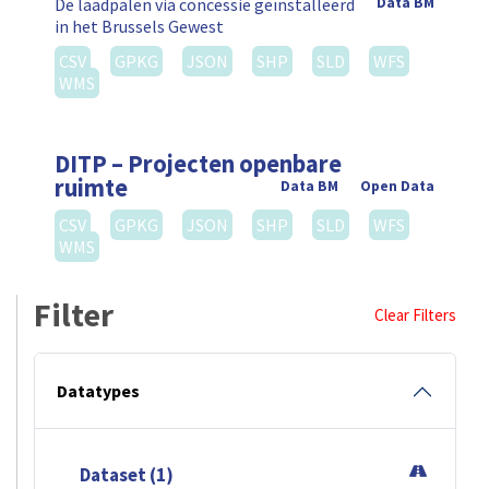
De laadpalen via concessie geïnstalleerd
Data BM
in het Brussels Gewest
CSV
GPKG
JSON
SHP
SLD
WFS
WMS
DITP – Projecten openbare
ruimte
Data BM
Open Data
CSV
GPKG
JSON
SHP
SLD
WFS
WMS
Filter
Clear Filters
Datatypes
Dataset (1)