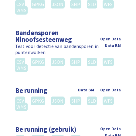
CSV
GPKG
JSON
SHP
SLD
WFS
WMS
Bandensporen
Ninoofsesteenweg
Open Data
Test voor detectie van bandensporen in
Data BM
puntenwolken
CSV
GPKG
JSON
SHP
SLD
WFS
WMS
Be running
Data BM
Open Data
CSV
GPKG
JSON
SHP
SLD
WFS
WMS
Be running (gebruik)
Open Data
Data BM