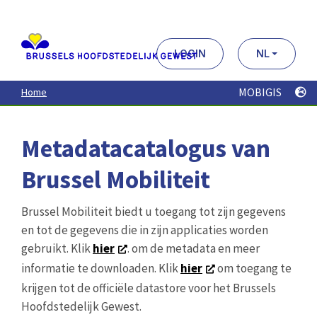
Aller
au
contenu
principal
LOGIN
NL
MOBIGIS
Home
Metadatacatalogus van
Brussel Mobiliteit
Brussel Mobiliteit biedt u toegang tot zijn gegevens
en tot de gegevens die in zijn applicaties worden
gebruikt. Klik
hier
. om de metadata en meer
informatie te downloaden. Klik
hier
om toegang te
krijgen tot de officiële datastore voor het Brussels
Hoofdstedelijk Gewest.