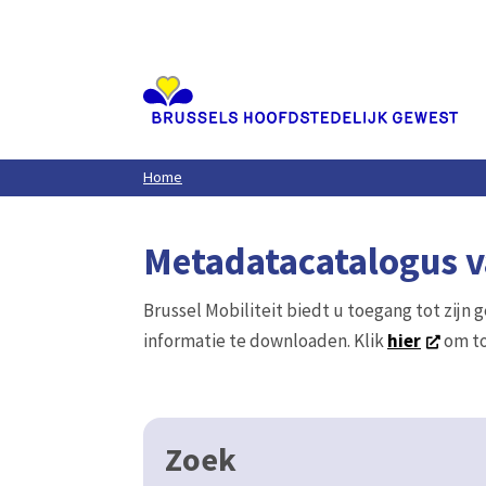
Aller
au
contenu
principal
Home
Metadatacatalogus va
Brussel Mobiliteit biedt u toegang tot zijn 
informatie te downloaden. Klik
hier
om to
Zoek