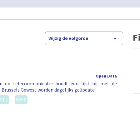
F
Wijzig de volgorde
Open Data
en en telecommunicatie houdt een lijst bij met de
t Brussels Gewest worden dagelijks geüpdate.
WFS
WMS