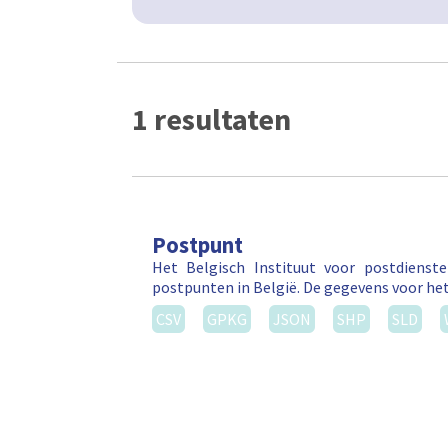
1 resultaten
Postpunt
Het Belgisch Instituut voor postdienst
postpunten in België. De gegevens voor he
CSV
GPKG
JSON
SHP
SLD