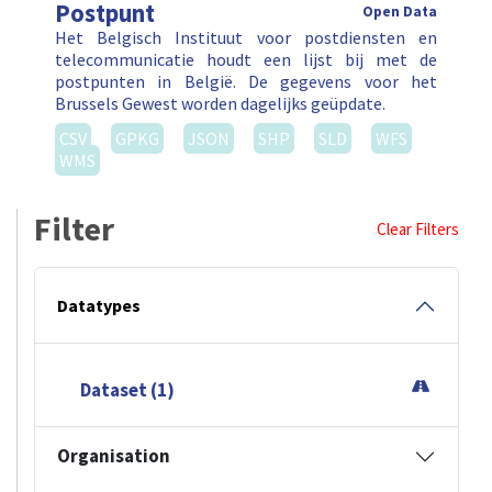
Postpunt
Open Data
Het Belgisch Instituut voor postdiensten en
telecommunicatie houdt een lijst bij met de
postpunten in België. De gegevens voor het
Brussels Gewest worden dagelijks geüpdate.
CSV
GPKG
JSON
SHP
SLD
WFS
WMS
Filter
Clear Filters
Datatypes
Dataset (1)
Organisation