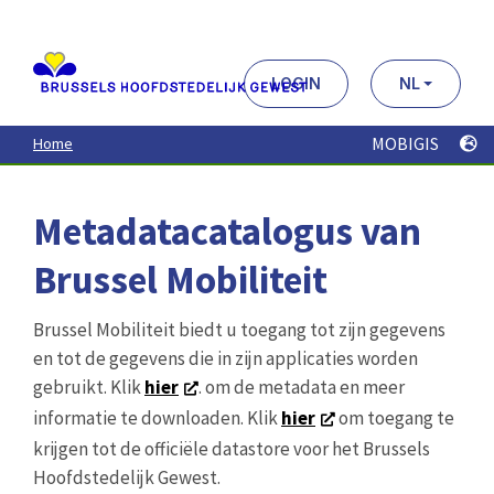
Aller
au
contenu
principal
LOGIN
NL
MOBIGIS
Home
Metadatacatalogus van
Brussel Mobiliteit
Brussel Mobiliteit biedt u toegang tot zijn gegevens
en tot de gegevens die in zijn applicaties worden
gebruikt. Klik
hier
. om de metadata en meer
informatie te downloaden. Klik
hier
om toegang te
krijgen tot de officiële datastore voor het Brussels
Hoofdstedelijk Gewest.