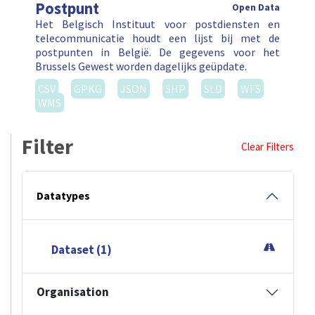
Postpunt
Open Data
Het Belgisch Instituut voor postdiensten en
telecommunicatie houdt een lijst bij met de
postpunten in België. De gegevens voor het
Brussels Gewest worden dagelijks geüpdate.
CSV
GPKG
JSON
SHP
SLD
WFS
WMS
Filter
Clear Filters
Datatypes
Dataset (1)
Organisation