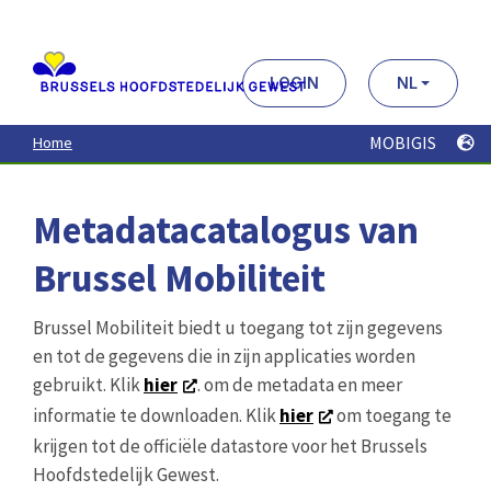
Aller
au
contenu
principal
LOGIN
NL
MOBIGIS
Home
Metadatacatalogus van
Brussel Mobiliteit
Brussel Mobiliteit biedt u toegang tot zijn gegevens
en tot de gegevens die in zijn applicaties worden
gebruikt. Klik
hier
. om de metadata en meer
informatie te downloaden. Klik
hier
om toegang te
krijgen tot de officiële datastore voor het Brussels
Hoofdstedelijk Gewest.