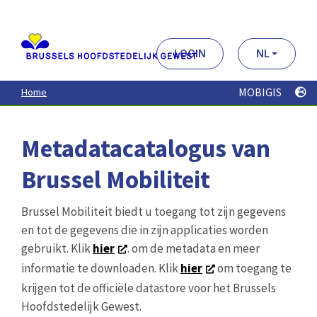
Aller
au
contenu
principal
LOGIN
NL
MOBIGIS
Home
Metadatacatalogus van
Brussel Mobiliteit
Brussel Mobiliteit biedt u toegang tot zijn gegevens
en tot de gegevens die in zijn applicaties worden
gebruikt. Klik
hier
. om de metadata en meer
informatie te downloaden. Klik
hier
om toegang te
krijgen tot de officiële datastore voor het Brussels
Hoofdstedelijk Gewest.