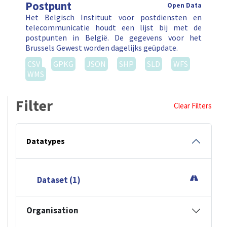
Postpunt
Open Data
Het Belgisch Instituut voor postdiensten en
telecommunicatie houdt een lijst bij met de
postpunten in België. De gegevens voor het
Brussels Gewest worden dagelijks geüpdate.
CSV
GPKG
JSON
SHP
SLD
WFS
WMS
Filter
Clear Filters
Datatypes
Dataset (1)
Organisation