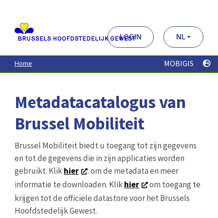
Aller
au
contenu
principal
LOGIN
NL
MOBIGIS
Home
Metadatacatalogus van
Brussel Mobiliteit
Brussel Mobiliteit biedt u toegang tot zijn gegevens
en tot de gegevens die in zijn applicaties worden
gebruikt. Klik
hier
. om de metadata en meer
informatie te downloaden. Klik
hier
om toegang te
krijgen tot de officiële datastore voor het Brussels
Hoofdstedelijk Gewest.