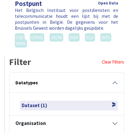
Postpunt
Open Data
Het Belgisch Instituut voor postdiensten en
telecommunicatie houdt een lijst bij met de
postpunten in België. De gegevens voor het
Brussels Gewest worden dagelijks geüpdate.
CSV
GPKG
JSON
SHP
SLD
WFS
WMS
Filter
Clear Filters
Datatypes
Dataset (1)
Organisation