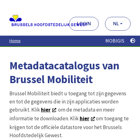
Aller
au
contenu
principal
LOGIN
NL
MOBIGIS
Home
Metadatacatalogus van
Brussel Mobiliteit
Brussel Mobiliteit biedt u toegang tot zijn gegevens
en tot de gegevens die in zijn applicaties worden
gebruikt. Klik
hier
. om de metadata en meer
informatie te downloaden. Klik
hier
om toegang te
krijgen tot de officiële datastore voor het Brussels
Hoofdstedelijk Gewest.