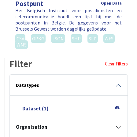
Postpunt
Open Data
Het Belgisch Instituut voor postdiensten en
telecommunicatie houdt een lijst bij met de
postpunten in België. De gegevens voor het
Brussels Gewest worden dagelijks geüpdate.
CSV
GPKG
JSON
SHP
SLD
WFS
WMS
Filter
Clear Filters
Datatypes
Dataset (1)
Organisation