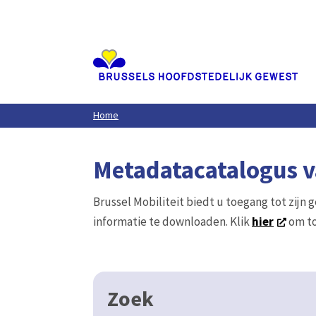
Aller
au
contenu
principal
Home
Metadatacatalogus va
Brussel Mobiliteit biedt u toegang tot zijn 
informatie te downloaden. Klik
hier
om to
Zoek