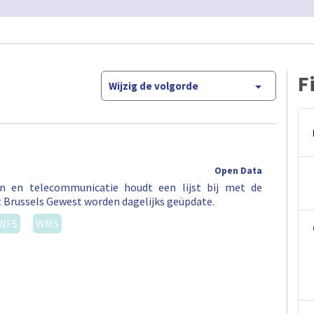
F
Wijzig de volgorde
Open Data
en en telecommunicatie houdt een lijst bij met de
t Brussels Gewest worden dagelijks geüpdate.
WFS
WMS