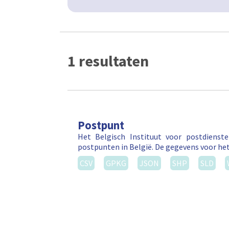
1 resultaten
Postpunt
Het Belgisch Instituut voor postdienst
postpunten in België. De gegevens voor he
CSV
GPKG
JSON
SHP
SLD