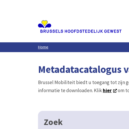
Aller
au
contenu
principal
Home
Metadatacatalogus va
Brussel Mobiliteit biedt u toegang tot zijn 
informatie te downloaden. Klik
hier
om to
Zoek