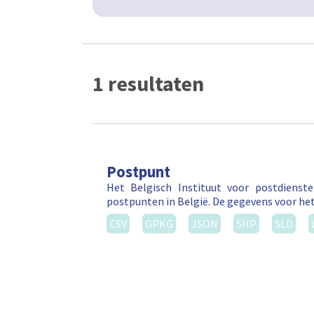
1 resultaten
Postpunt
Het Belgisch Instituut voor postdienst
postpunten in België. De gegevens voor he
CSV
GPKG
JSON
SHP
SLD