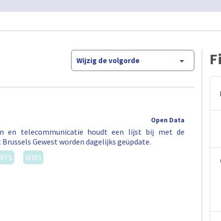
F
Wijzig de volgorde
Open Data
en en telecommunicatie houdt een lijst bij met de
t Brussels Gewest worden dagelijks geüpdate.
WFS
WMS