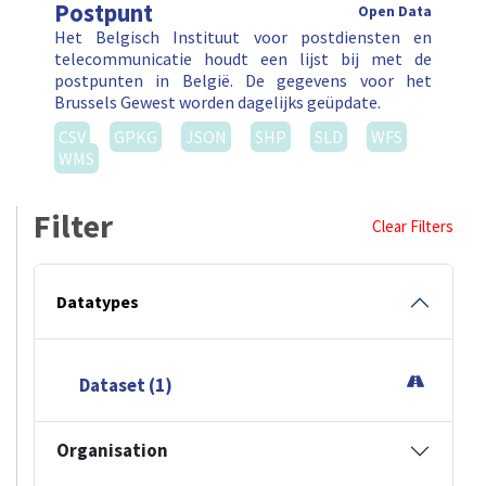
Postpunt
Open Data
Het Belgisch Instituut voor postdiensten en
telecommunicatie houdt een lijst bij met de
postpunten in België. De gegevens voor het
Brussels Gewest worden dagelijks geüpdate.
CSV
GPKG
JSON
SHP
SLD
WFS
WMS
Filter
Clear Filters
Datatypes
Dataset (1)
Organisation