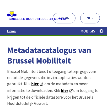
Aller
au
contenu
principal
LOGIN
NL
MOBIGIS
Home
Metadatacatalogus van
Brussel Mobiliteit
Brussel Mobiliteit biedt u toegang tot zijn gegevens
en tot de gegevens die in zijn applicaties worden
gebruikt. Klik
hier
. om de metadata en meer
informatie te downloaden. Klik
hier
om toegang te
krijgen tot de officiële datastore voor het Brussels
Hoofdstedelijk Gewest.