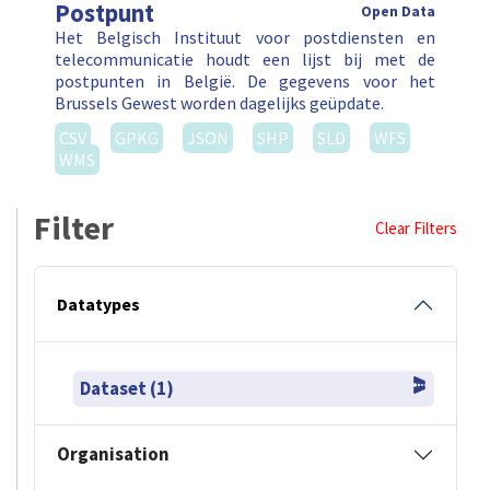
Postpunt
Open Data
Het Belgisch Instituut voor postdiensten en
telecommunicatie houdt een lijst bij met de
postpunten in België. De gegevens voor het
Brussels Gewest worden dagelijks geüpdate.
CSV
GPKG
JSON
SHP
SLD
WFS
WMS
Filter
Clear Filters
Datatypes
Dataset (1)
Organisation