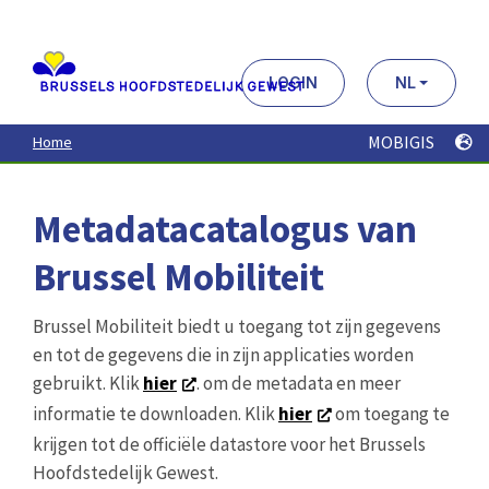
Aller
au
contenu
principal
LOGIN
NL
MOBIGIS
Home
Metadatacatalogus van
Brussel Mobiliteit
Brussel Mobiliteit biedt u toegang tot zijn gegevens
en tot de gegevens die in zijn applicaties worden
gebruikt. Klik
hier
. om de metadata en meer
informatie te downloaden. Klik
hier
om toegang te
krijgen tot de officiële datastore voor het Brussels
Hoofdstedelijk Gewest.