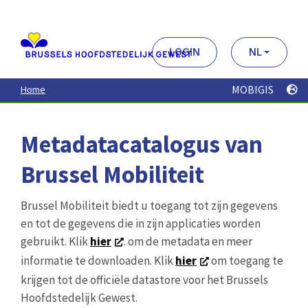
Aller
au
contenu
principal
LOGIN
NL
MOBIGIS
Home
Metadatacatalogus van
Brussel Mobiliteit
Brussel Mobiliteit biedt u toegang tot zijn gegevens
en tot de gegevens die in zijn applicaties worden
gebruikt. Klik
hier
. om de metadata en meer
informatie te downloaden. Klik
hier
om toegang te
krijgen tot de officiële datastore voor het Brussels
Hoofdstedelijk Gewest.