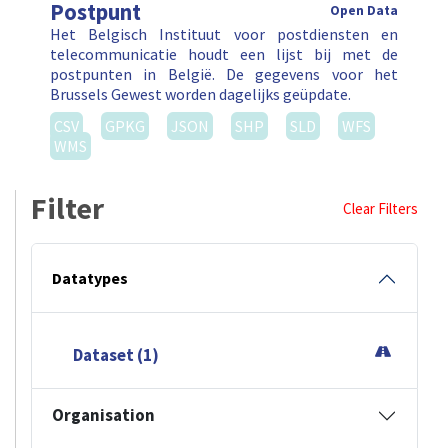
Postpunt
Open Data
Het Belgisch Instituut voor postdiensten en
telecommunicatie houdt een lijst bij met de
postpunten in België. De gegevens voor het
Brussels Gewest worden dagelijks geüpdate.
CSV
GPKG
JSON
SHP
SLD
WFS
WMS
Filter
Clear Filters
Datatypes
Dataset (1)
Organisation