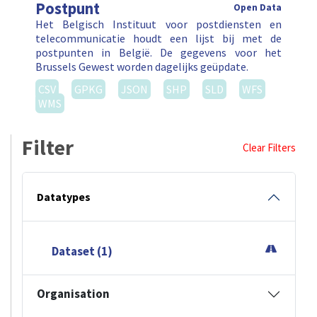
Postpunt
Open Data
Het Belgisch Instituut voor postdiensten en
telecommunicatie houdt een lijst bij met de
postpunten in België. De gegevens voor het
Brussels Gewest worden dagelijks geüpdate.
CSV
GPKG
JSON
SHP
SLD
WFS
WMS
Filter
Clear Filters
Datatypes
Dataset (1)
Organisation