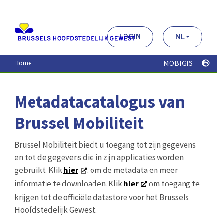
Aller
au
contenu
principal
LOGIN
NL
MOBIGIS
Home
Metadatacatalogus van
Brussel Mobiliteit
Brussel Mobiliteit biedt u toegang tot zijn gegevens
en tot de gegevens die in zijn applicaties worden
gebruikt. Klik
hier
. om de metadata en meer
informatie te downloaden. Klik
hier
om toegang te
krijgen tot de officiële datastore voor het Brussels
Hoofdstedelijk Gewest.