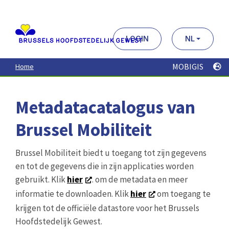
Aller
au
contenu
principal
LOGIN
NL
MOBIGIS
Home
Metadatacatalogus van
Brussel Mobiliteit
Brussel Mobiliteit biedt u toegang tot zijn gegevens
en tot de gegevens die in zijn applicaties worden
gebruikt. Klik
hier
. om de metadata en meer
informatie te downloaden. Klik
hier
om toegang te
krijgen tot de officiële datastore voor het Brussels
Hoofdstedelijk Gewest.