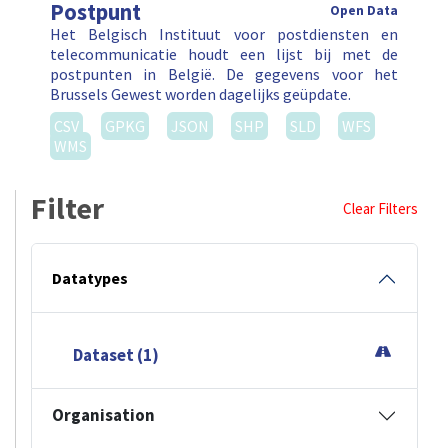
Postpunt
Open Data
Het Belgisch Instituut voor postdiensten en
telecommunicatie houdt een lijst bij met de
postpunten in België. De gegevens voor het
Brussels Gewest worden dagelijks geüpdate.
CSV
GPKG
JSON
SHP
SLD
WFS
WMS
Filter
Clear Filters
Datatypes
Dataset (1)
Organisation