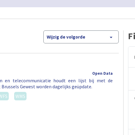
F
Wijzig de volgorde
Open Data
en en telecommunicatie houdt een lijst bij met de
t Brussels Gewest worden dagelijks geüpdate.
WFS
WMS