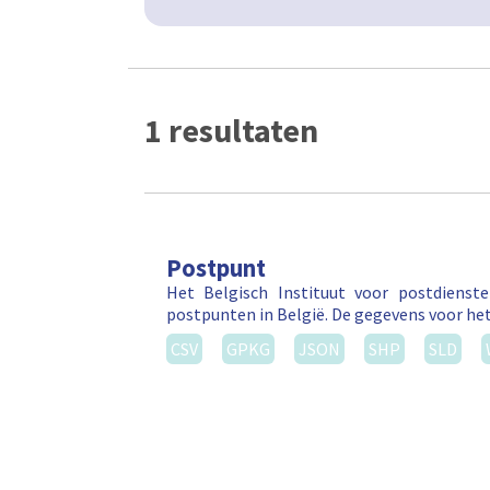
1 resultaten
Postpunt
Het Belgisch Instituut voor postdienst
postpunten in België. De gegevens voor he
CSV
GPKG
JSON
SHP
SLD