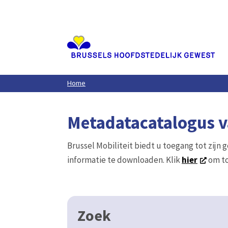
Aller
au
contenu
principal
Home
Metadatacatalogus va
Brussel Mobiliteit biedt u toegang tot zijn 
informatie te downloaden. Klik
hier
om to
Zoek