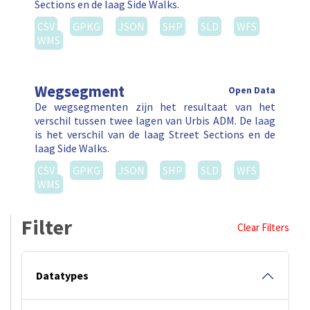
Sections en de laag Side Walks.
CSV
GPKG
JSON
SHP
SLD
WFS
WMS
Wegsegment
Open Data
De wegsegmenten zijn het resultaat van het
verschil tussen twee lagen van Urbis ADM. De laag
is het verschil van de laag Street Sections en de
laag Side Walks.
CSV
GPKG
JSON
SHP
SLD
WFS
WMS
Filter
Clear Filters
Datatypes