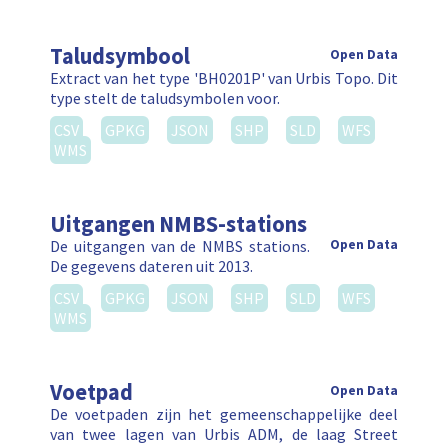
Taludsymbool
Open Data
Extract van het type 'BH0201P' van Urbis Topo. Dit
type stelt de taludsymbolen voor.
CSV
GPKG
JSON
SHP
SLD
WFS
WMS
Uitgangen NMBS-stations
De uitgangen van de NMBS stations.
Open Data
De gegevens dateren uit 2013.
CSV
GPKG
JSON
SHP
SLD
WFS
WMS
Voetpad
Open Data
De voetpaden zijn het gemeenschappelijke deel
van twee lagen van Urbis ADM, de laag Street