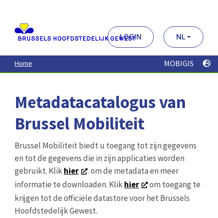
Aller
au
contenu
principal
LOGIN
NL
MOBIGIS
Home
Metadatacatalogus van
Brussel Mobiliteit
Brussel Mobiliteit biedt u toegang tot zijn gegevens
en tot de gegevens die in zijn applicaties worden
gebruikt. Klik
hier
. om de metadata en meer
informatie te downloaden. Klik
hier
om toegang te
krijgen tot de officiële datastore voor het Brussels
Hoofdstedelijk Gewest.