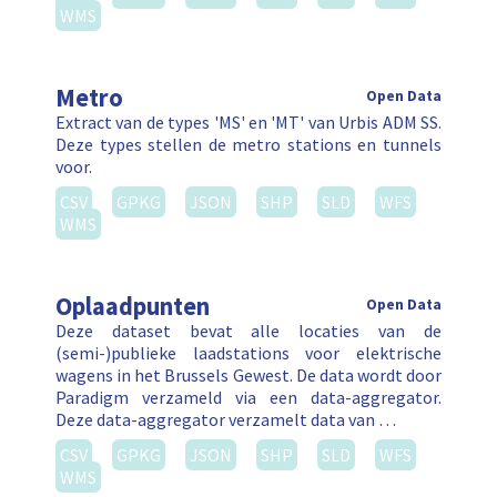
WMS
Metro
Open Data
Extract van de types 'MS' en 'MT' van Urbis ADM SS.
Deze types stellen de metro stations en tunnels
voor.
CSV
GPKG
JSON
SHP
SLD
WFS
WMS
Oplaadpunten
Open Data
Deze dataset bevat alle locaties van de
(semi-)publieke laadstations voor elektrische
wagens in het Brussels Gewest. De data wordt door
Paradigm verzameld via een data-aggregator.
Deze data-aggregator verzamelt data van …
CSV
GPKG
JSON
SHP
SLD
WFS
WMS