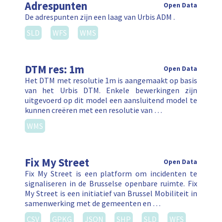
Adrespunten
Open Data
De adrespunten zijn een laag van Urbis ADM .
SLD
WFS
WMS
DTM res: 1m
Open Data
Het DTM met resolutie 1m is aangemaakt op basis
van het Urbis DTM. Enkele bewerkingen zijn
uitgevoerd op dit model een aansluitend model te
kunnen creëren met een resolutie van …
WMS
Fix My Street
Open Data
Fix My Street is een platform om incidenten te
signaliseren in de Brusselse openbare ruimte. Fix
My Street is een initiatief van Brussel Mobiliteit in
samenwerking met de gemeenten en …
CSV
GPKG
JSON
SHP
SLD
WFS