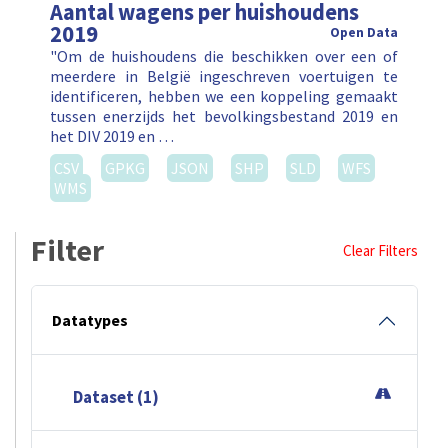
Aantal wagens per huishoudens
2019
Open Data
"Om de huishoudens die beschikken over een of
meerdere in België ingeschreven voertuigen te
identificeren, hebben we een koppeling gemaakt
tussen enerzijds het bevolkingsbestand 2019 en
het DIV 2019 en …
CSV
GPKG
JSON
SHP
SLD
WFS
WMS
Filter
Clear Filters
Datatypes
Dataset (1)