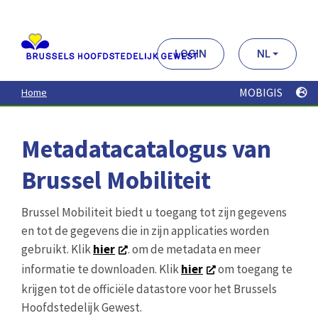
Aller
au
contenu
principal
LOGIN
NL
MOBIGIS
Home
Metadatacatalogus van
Brussel Mobiliteit
Brussel Mobiliteit biedt u toegang tot zijn gegevens
en tot de gegevens die in zijn applicaties worden
gebruikt. Klik
hier
. om de metadata en meer
informatie te downloaden. Klik
hier
om toegang te
krijgen tot de officiële datastore voor het Brussels
Hoofdstedelijk Gewest.