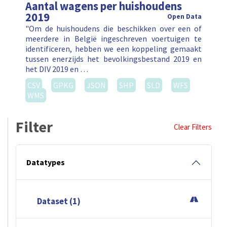
Aantal wagens per huishoudens
2019
Open Data
"Om de huishoudens die beschikken over een of
meerdere in België ingeschreven voertuigen te
identificeren, hebben we een koppeling gemaakt
tussen enerzijds het bevolkingsbestand 2019 en
het DIV 2019 en …
CSV
GPKG
JSON
SHP
SLD
WFS
WMS
Filter
Clear Filters
Datatypes
Dataset (1)