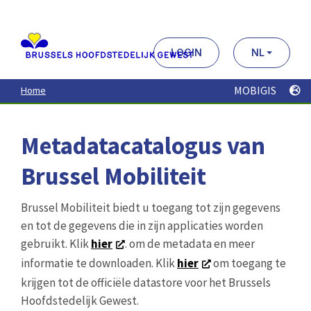
Aller
au
contenu
principal
LOGIN
NL
MOBIGIS
Home
Metadatacatalogus van
Brussel Mobiliteit
Brussel Mobiliteit biedt u toegang tot zijn gegevens
en tot de gegevens die in zijn applicaties worden
gebruikt. Klik
hier
. om de metadata en meer
informatie te downloaden. Klik
hier
om toegang te
krijgen tot de officiële datastore voor het Brussels
Hoofdstedelijk Gewest.